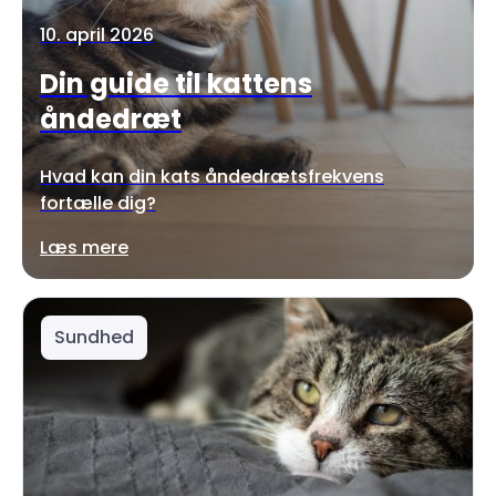
10. april 2026
Din guide til kattens
åndedræt
Hvad kan din kats åndedrætsfrekvens
fortælle dig?
Læs mere
Sundhed