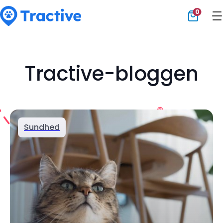
0
Tractive
Tractive-bloggen
Sundhed