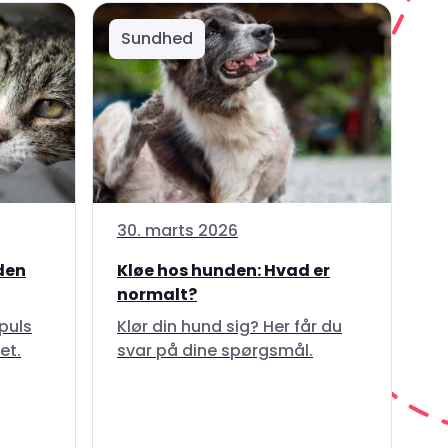
Sundhed
30. marts 2026
 den
Kløe hos hunden: Hvad er
normalt?
puls
Klør din hund sig? Her får du
et.
svar på dine spørgsmål.