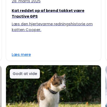
28. marts 2025
Kat reddet op af brønd takket være
Tractive GPS
Læs den hjertevarme redningshistorie om
katten Cooper.
Læs mere
Godt at vide