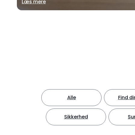
Læs mere
Alle
Find d
Sikkerhed
Su