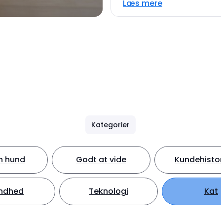
Læs mere
Kategorier
in hund
Godt at vide
Kundehistor
ndhed
Teknologi
Kat