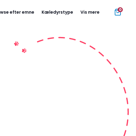
0
wse efter emne
Kæledyrstype
Vis mere