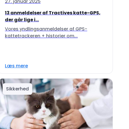
27. januar 2025
13 anmeldelser af Tractives katte-GPS,
der går lige i...
Vores yndlingsanmeldelser af GPS-
kattetrackeren + historier om...
Læs mere
Sikkerhed