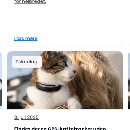
for helbredet.
Læs mere
Teknologi
8. juli 2025
Findes der en GPS-kattetracker uden