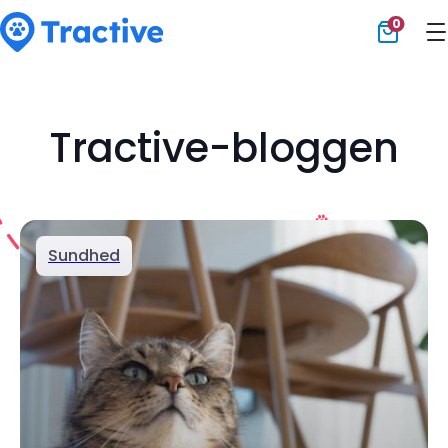
0
Tractive
Tractive-bloggen
Sundhed