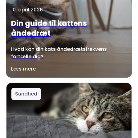
10. april 2026
Din guide til kattens
åndedræt
Hvad kan din kats åndedrætsfrekvens
fortælle dig?
Læs mere
Sundhed