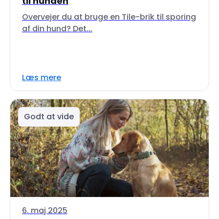
til hunden
Overvejer du at bruge en Tile-brik til sporing
af din hund? Det...
Læs mere
Godt at vide
6. maj 2025