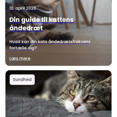
10. april 2026
Din guide til kattens
åndedræt
Hvad kan din kats åndedrætsfrekvens
fortælle dig?
Læs mere
Sundhed