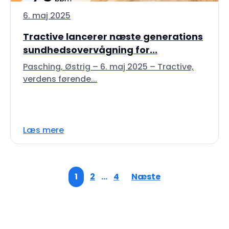
6. maj 2025
Tractive lancerer næste generations
sundhedsovervågning for...
Pasching, Østrig – 6. maj 2025 – Tractive,
verdens førende...
Læs mere
1
2
…
4
Næste