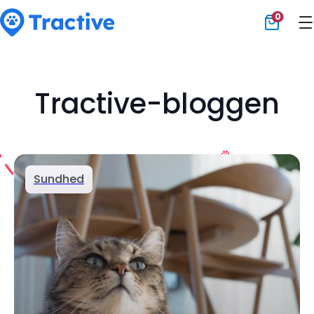
0
Tractive
Tractive-bloggen
Sundhed