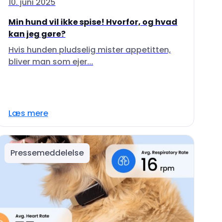
10. juni 2025
Min hund vil ikke spise! Hvorfor, og hvad
kan jeg gøre?
Hvis hunden pludselig mister appetitten,
bliver man som ejer...
Læs mere
Pressemeddelelse