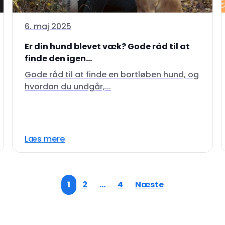
6. maj 2025
Er din hund blevet væk? Gode råd til at
finde den igen...
Gode råd til at finde en bortløben hund, og
hvordan du undgår,...
Læs mere
1
2
…
4
Næste