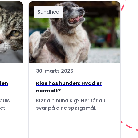
Sundhed
30. marts 2026
 den
Kløe hos hunden: Hvad er
normalt?
puls
Klør din hund sig? Her får du
et.
svar på dine spørgsmål.