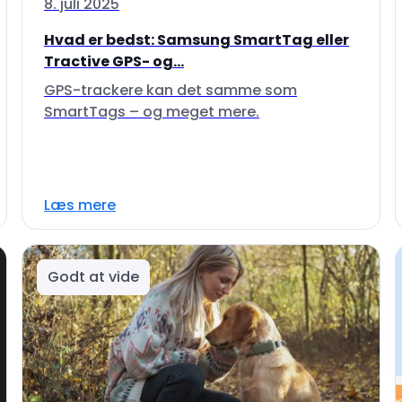
8. juli 2025
Hvad er bedst: Samsung SmartTag eller
Tractive GPS- og...
GPS-trackere kan det samme som
SmartTags – og meget mere.
Læs mere
Godt at vide