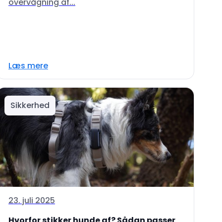
overvågning af...
Læs mere
Sikkerhed
23. juli 2025
Hvorfor stikker hunde af? Sådan passer