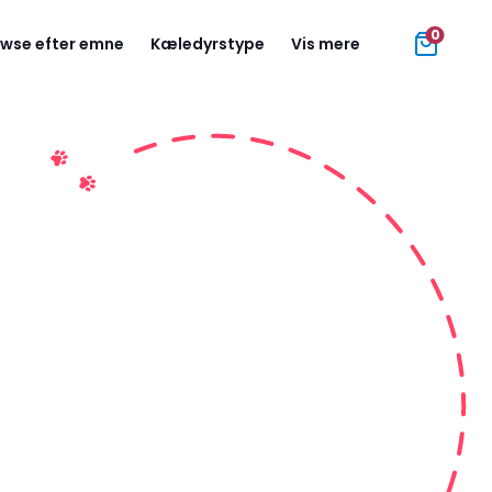
0
wse efter emne
Kæledyrstype
Vis mere