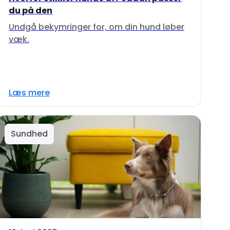
du på den
Undgå bekymringer for, om din hund løber
væk.
Læs mere
Sundhed