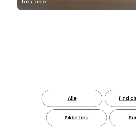
Læs mere
Alle
Find d
Sikkerhed
Su