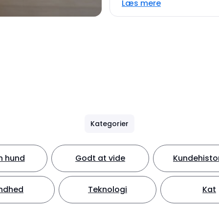
Læs mere
Kategorier
in hund
Godt at vide
Kundehistor
ndhed
Teknologi
Kat