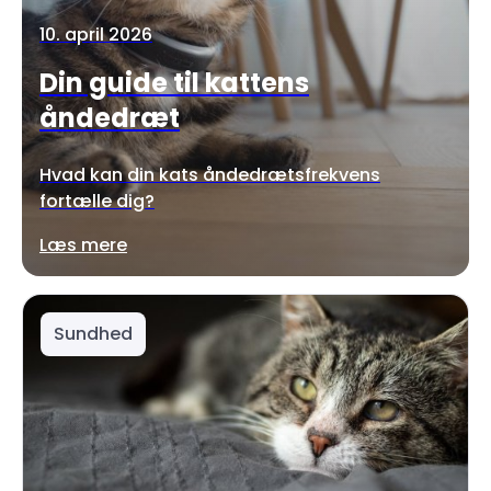
10. april 2026
Din guide til kattens
åndedræt
Hvad kan din kats åndedrætsfrekvens
fortælle dig?
Læs mere
Sundhed