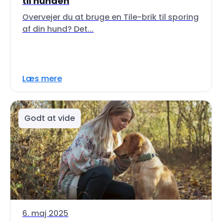
til hunden
Overvejer du at bruge en Tile-brik til sporing
af din hund? Det...
Læs mere
Godt at vide
6. maj 2025