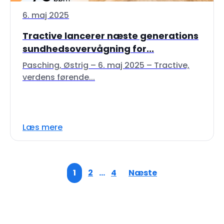
6. maj 2025
Tractive lancerer næste generations
sundhedsovervågning for...
Pasching, Østrig – 6. maj 2025 – Tractive,
verdens førende...
Læs mere
1
2
…
4
Næste