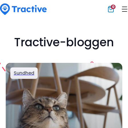
0
Tractive
Tractive-bloggen
Sundhed