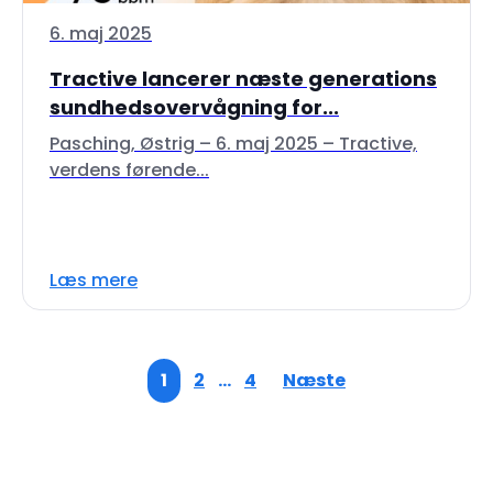
6. maj 2025
Tractive lancerer næste generations
sundhedsovervågning for...
Pasching, Østrig – 6. maj 2025 – Tractive,
verdens førende...
Læs mere
1
2
…
4
Næste