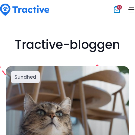
0
Tractive
Tractive-bloggen
Sundhed