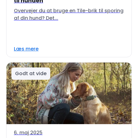
til hunden
Overvejer du at bruge en Tile-brik til sporing
af din hund? Det...
Læs mere
Godt at vide
6. maj 2025