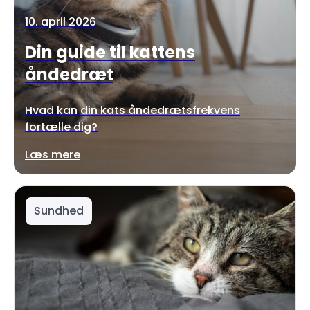
10. april 2026
Din guide til kattens
åndedræt
Hvad kan din kats åndedrætsfrekvens
fortælle dig?
Læs mere
Sundhed