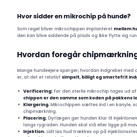
Hvor sidder en mikrochip på hunde?
Som regel bliver mikrochippen implanteret
mellem h
den kan blive siddende på plads og ikke flytte sig run
Hvordan foregår chipmærkning
Mange hundeejere spørger, hvordan indgrebet med at
er, at det et relativt
simpelt, billigt og smertefrit in
Verificering:
Før den sterile mikrochip tages ud a
chippen er den samme som koden på pakkens l
Klargøring.
Mikrochippen sættes ind i en kanyle, s
chipmærkning.
Placering.
Dyrlægen gør hunden klar til injektion
langs rygraden. Hunden skal stå eller ligge på ma
Injektion.
Lidt løs hud trækkes op på injektionssted