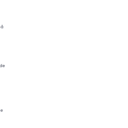
så
ode
de