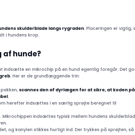
undens skulderblade langs rygraden
. Placeringen er vigtig, 
dt i hundens krop.
 af hunde?
 indsætte en mikrochip på en hund egentlig foregår. Det g
dgreb
. Her er de grundlæggende trin:
f pakken,
scannes den af dyrlægen for at sikre, at koden på
abel
.
om herefter indsættes i en særlig sprøjte beregnet til
en. Mikrochippen indsættes typisk mellem hundens skulderbla
ven.
et, og kanylen stikkes hurtigt ind. Der trykkes på sprøjten, så