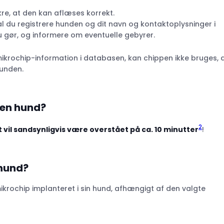
ikre, at den kan aflæses korrekt.
l du registrere hunden og dit navn og kontaktoplysninger i
 gør, og informere om eventuelle gebyrer.
 mikrochip-information i databasen, kan chippen ikke bruges, 
hunden.
 en hund?
2
 vil sandsynligvis være overstået på ca. 10 minutter
!
 hund?
ikrochip implanteret i sin hund, afhængigt af den valgte