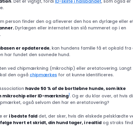
ation
. Det er vigtigt, fordi
ID-skilte i halsbåndet
, som også er
und?
e.
?
som person finder den og afleverer den hos en dyrlæge eller e
anner.
Dyrlægen eller internatet kan slå nummeret op i en
.
?
tabasen er opdaterede
, kan hundens familie få et opkald fra
gen har fundet den savnede hund.
nten ved chipmærkning (mikrochip) eller øretatovering. Langt
 skal den også
chipmærkes
for at kunne identificeres.
 Association
havde 50 % af de bortløbne hunde, som ikke
1
n mikrochip eller ID-mærkning
. Og er du klar over, at hvis d
pmærket, også selvom den har en øretatovering?
ge er
i bedste fald
det, der sker, hvis din elskede pelsklædte v
følge hvert et skridt, din hund tager, i realtid
og straks fin