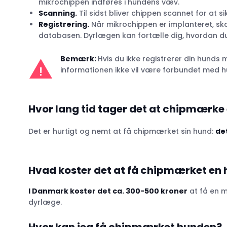
mikrochippen indføres i hundens væv.
Scanning.
Til sidst bliver chippen scannet for at s
Registrering.
Når mikrochippen er implanteret, ska
databasen. Dyrlægen kan fortælle dig, hvordan du
Bemærk:
Hvis du ikke registrerer din hunds
informationen ikke vil være forbundet med 
Hvor lang tid tager det at chipmærke
Det er hurtigt og nemt at få chipmærket sin hund:
det
Hvad koster det at få chipmærket en
I Danmark koster det ca. 300-500 kroner
at få en m
dyrlæge.
Hvor kan jeg få chipmærket hunden?