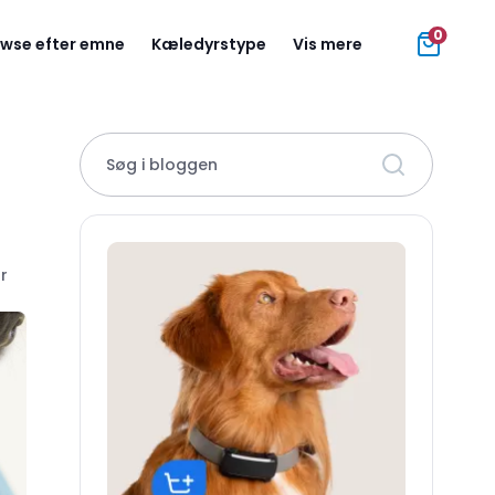
0
wse efter emne
Kæledyrstype
Vis mere
Søg i bloggen
r