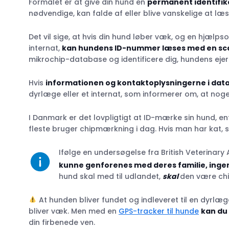
Formålet er at give din hund en
permanent identifik
Hvor lang tid tager det at chipmærke en h
nødvendige, kan falde af eller blive vanskelige at læs
Hvad koster det at få chipmærket en hund
Hvor kan jeg få chipmærket hunden?
Det vil sige, at hvis din hund løber væk, og en hjælp
Hvem kan scanne hundens mikrochip?
internat,
kan hundens ID-nummer læses med en sc
mikrochip-database og identificere dig, hundens ejer
Gør det ondt på hunden at få en mikrochip
Bør jeg chipmærke min hund?
Hvis
informationen og kontaktoplysningerne i da
Kan en mikrochip fjernes fra en hund?
dyrlæge eller et internat, som informerer om, at no
I Danmark er det lovpligtigt at ID-mærke sin hund, e
fleste bruger chipmærkning i dag. Hvis man har kat,
Ifølge en undersøgelse fra British Veterinary
kunne genforenes med deres familie, inge
hund skal med til udlandet,
skal
den være chi
At hunden bliver fundet og indleveret til en dyrlæ
bliver væk. Men med en
GPS-tracker til hunde
kan du 
din firbenede ven.