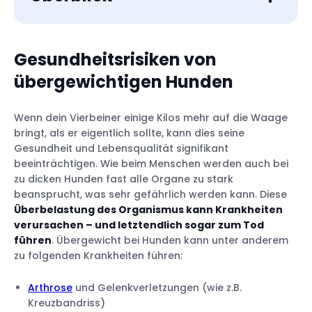
Gesundheitsrisiken von
übergewichtigen Hunden
Body Condition Score für übergewichtige
Wenn dein Vierbeiner einige Kilos mehr auf die Waage
Hunde
bringt, als er eigentlich sollte, kann dies seine
Gesundheit und Lebensqualität signifikant
beeinträchtigen. Wie beim Menschen werden auch bei
zu dicken Hunden fast alle Organe zu stark
1. Bewegungsmangel
beansprucht, was sehr gefährlich werden kann. Diese
2. Leckerlis
Überbelastung des Organismus kann Krankheiten
verursachen – und letztendlich sogar zum Tod
3. Zu große Futterportionen
führen
. Übergewicht bei Hunden kann unter anderem
4. Rasse
zu folgenden Krankheiten führen:
5. Geschlecht
6. Kastration
Arthrose
und Gelenkverletzungen (wie z.B.
7. Alter
Kreuzbandriss)