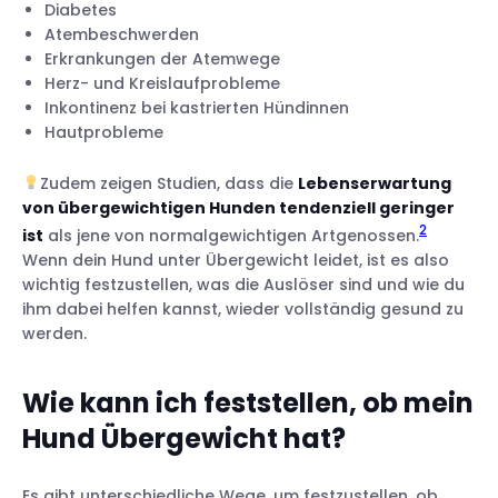
8. Hormonelle Störungen und Krankheiten
Diabetes
Atembeschwerden
9. Lebensstil & familiäres Umfeld
Erkrankungen der Atemwege
Herz- und Kreislaufprobleme
Inkontinenz bei kastrierten Hündinnen
Hautprobleme
Die richtige Ernährung für übergewichtige
Hunde
Zudem zeigen Studien, dass die
Lebenserwartung
Bewegung & Lebensstil
von übergewichtigen Hunden tendenziell geringer
Gesundheit
2
ist
als jene von normalgewichtigen Artgenossen.
Änderungen des Lebensstils
Wenn dein Hund unter Übergewicht leidet, ist es also
wichtig festzustellen, was die Auslöser sind und wie du
ihm dabei helfen kannst, wieder vollständig gesund zu
werden.
Wie kann ich feststellen, ob mein
Hund Übergewicht hat?
Es gibt unterschiedliche Wege, um festzustellen, ob