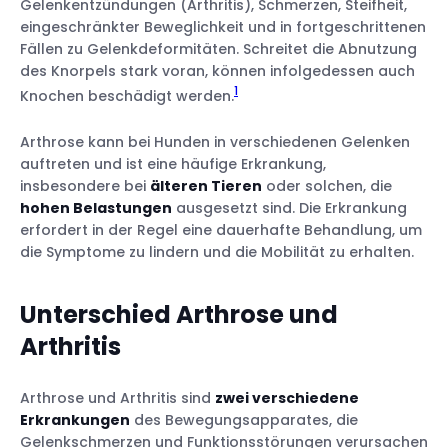
Gelenkentzündungen (Arthritis), Schmerzen, Steifheit,
eingeschränkter Beweglichkeit und in fortgeschrittenen
Fällen zu Gelenkdeformitäten. Schreitet die Abnutzung
des Knorpels stark voran, können infolgedessen auch
1
Knochen beschädigt werden.
Arthrose kann bei Hunden in verschiedenen Gelenken
auftreten und ist eine häufige Erkrankung,
Medikamentöse Therapie
insbesondere bei
älteren Tieren
oder solchen, die
Operativer Eingriff
hohen Belastungen
ausgesetzt sind. Die Erkrankung
Alternative Behandlungsansätze
erfordert in der Regel eine dauerhafte Behandlung, um
Physiotherapie
die Symptome zu lindern und die Mobilität zu erhalten.
Unterschied Arthrose und
Übungen für zu Hause
Arthritis
Schonende, aber regelmäßige Bewegung
Ernährung
Arthrose und Arthritis sind
zwei verschiedene
Geduld
Erkrankungen
des Bewegungsapparates, die
Gelenkschmerzen und Funktionsstörungen verursachen