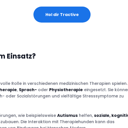
Hol dir Tractive
 Einsatz?
olle Rolle in verschiedenen medizinischen Therapien spielen. 
herapie
,
Sprach-
oder
Physiotherapie
eingesetzt. Sie könne
h- oder Sozialstörungen und vielfältige Stresssymptome zu
rungen, wie beispielsweise
Autismus
helfen,
soziale, kognit
szubauen. Die Interaktion mit Therapiehunden kann das
hen von Bindungen bei Menschen fördern.