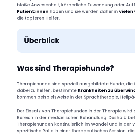
bloße Anwesenheit, körperliche Zuwendung oder Auf
Patient:innen
haben und sie werden daher in
vielen
die tapferen Helfer.
Überblick
Was sind Therapiehunde?
Therapiehunde sind speziell ausgebildete Hunde, die
Ausbildungsprozess
dabei zu helfen, bestimmte
Krankheiten zu überwin
kommen beispielsweise in der Sprachtherapie, Heilpä
Der Einsatz von Therapiehunden in der Therapie wird 
In der Medizin
Bereich in der medizinischen Behandlung. Deshalb bef
In Bildungseinrichtungen
Therapiehunden kontinuierlich im Wandel und in der 
In Pflegeheimen
spezifische Rolle in einer therapeutischen Session, die