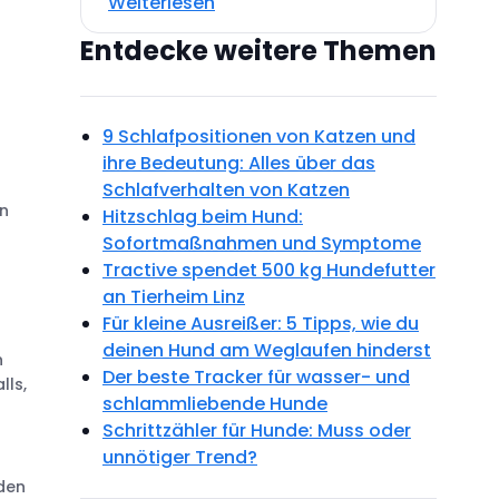
Weiterlesen
Entdecke weitere Themen
9 Schlafpositionen von Katzen und
ihre Bedeutung: Alles über das
Schlafverhalten von Katzen
en
Hitzschlag beim Hund:
Sofortmaßnahmen und Symptome
Tractive spendet 500 kg Hundefutter
an Tierheim Linz
Für kleine Ausreißer: 5 Tipps, wie du
deinen Hund am Weglaufen hinderst
n
Der beste Tracker für wasser- und
lls,
schlammliebende Hunde
Schrittzähler für Hunde: Muss oder
unnötiger Trend?
den