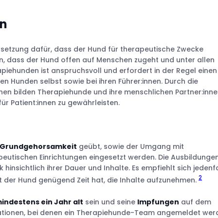
en
ssetzung dafür, dass der Hund für therapeutische Zwecke
en, dass der Hund offen auf Menschen zugeht und unter allen
piehunden ist anspruchsvoll und erfordert in der Regel einen
n Hunden selbst sowie bei ihren Führer:innen. Durch die
nen bilden Therapiehunde und ihre menschlichen Partner:inn
r Patient:innen zu gewährleisten.
r Grundgehorsamkeit
geübt, sowie der Umgang mit
rapeutischen Einrichtungen eingesetzt werden. Die Ausbildunge
 hinsichtlich ihrer Dauer und Inhalte. Es empfiehlt sich jedenfa
2
it der Hund genügend Zeit hat, die Inhalte aufzunehmen.
indestens ein Jahr alt
sein und seine
Impfungen
auf dem
sationen, bei denen ein Therapiehunde-Team angemeldet wer