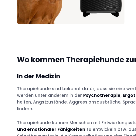
Wo kommen Therapiehunde zum
In der Medizin
Therapiehunde sind bekannt dafür, dass sie eine wertv
werden unter anderem in der
Psychotherapie
,
Ergot
helfen, Angstzustände, Aggressionsausbrüche, Sprac
lindern.
Therapiehunde können Menschen mit Entwicklungsstö
und emotionaler Fähigkeiten
zu entwickeln bzw. au
Selbstbewusstsein, die Kommunikation und das Einge