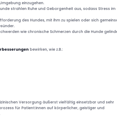
r Umgebung einzugehen.
unde strahlen Ruhe und Geborgenheit aus, sodass Stress im
ufforderung des Hundes, mit ihm zu spielen oder sich gemein
esünder.
schwerden wie chronische Schmerzen durch die Hunde gelind
erbesserungen
bewirken, wie z.B.:
izinischen Versorgung äußerst vielfältig einsetzbar und sehr
rozess für Patient:innen auf körperlicher, geistiger und
.