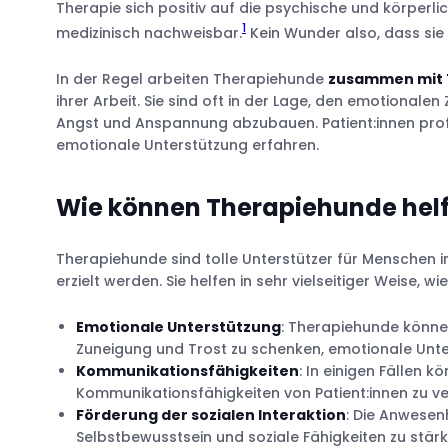
Therapie sich positiv auf die psychische und körperl
1
medizinisch nachweisbar.
Kein Wunder also, dass sie 
In der Regel arbeiten Therapiehunde
zusammen mit T
Golden Retriever
ihrer Arbeit. Sie sind oft in der Lage, den emotionale
Labrador Retriever
Angst und Anspannung abzubauen. Patient:innen profit
Deutscher Schäferhund
emotionale Unterstützung erfahren.
Wie können Therapiehunde hel
Therapiehunde sind tolle Unterstützer für Menschen in
erzielt werden. Sie helfen in sehr vielseitiger Weise, wie 
Emotionale Unterstützung
: Therapiehunde könne
Zuneigung und Trost zu schenken, emotionale Unte
Kommunikationsfähigkeiten
: In einigen Fällen 
Kommunikationsfähigkeiten von Patient:innen zu v
Förderung der sozialen Interaktion
: Die Anwesen
Selbstbewusstsein und soziale Fähigkeiten zu stärk