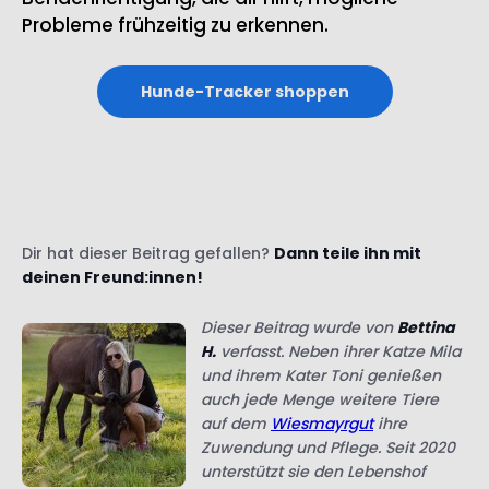
Hunde-Tracker shoppen
Dir hat dieser Beitrag gefallen?
Dann teile ihn mit
deinen Freund:innen!
Dieser Beitrag wurde von
Bettina
H.
verfasst. Neben ihrer Katze Mila
und ihrem Kater Toni genießen
auch jede Menge weitere Tiere
auf dem
Wiesmayrgut
ihre
Zuwendung und Pflege. Seit 2020
unterstützt sie den Lebenshof
tatkräftig bei den
unterschiedlichsten Aufgaben und hat es sich mit dem
Rest des Teams
zur Aufgabe gemacht, ausgesetzten,