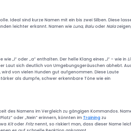
le. Ideal sind kurze Namen mit ein bis zwei Silben. Diese lass
unden leichter erkannt. Namen wie
Luna
,
Balu
oder
Nala
zeigen
ie „i“ oder „a“ enthalten. Der helle Klang eines „i“ – wie in
Li
eser Laut sich deutlich von Umgebungsgeräuschen abhebt. Au
, wird von vielen Hunden gut aufgenommen. Diese Laute
tärker als dumpfe, schwer erkennbare Töne wie ein
barkeit des Namens im Vergleich zu gängigen Kommandos. Nam
 „Platz“ oder „Nein“ erinnern, könnten im
Training
zu
etwa
Kit
oder
Fritz
nennt, so riskiert man, dass dieser Name leic
 denen es auf schnelle Reaktion ankommt.