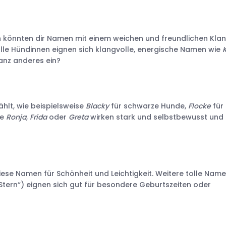
 könnten dir Namen mit einem weichen und freundlichen Klan
le Hündinnen eignen sich klangvolle, energische Namen wie
K
ganz anderes ein?
lt, wie beispielsweise
Blacky
für schwarze Hunde,
Flocke
für
ie
Ronja
,
Frida
oder
Greta
wirken stark und selbstbewusst und
diese Namen für Schönheit und Leichtigkeit. Weitere tolle Nam
Stern“) eignen sich gut für besondere Geburtszeiten oder