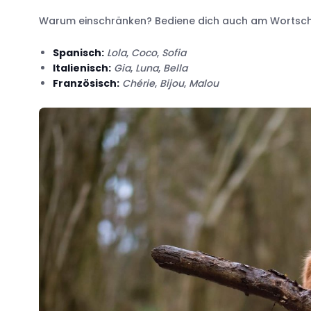
Warum einschränken? Bediene dich auch am Wortsch
Spanisch:
Lola
,
Coco
,
Sofia
Italienisch:
Gia
,
Luna
,
Bella
Französisch:
Chérie
,
Bijou
,
Malou