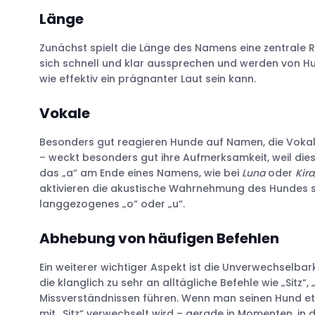
Charakter
Länge
Aussehen & Körperbau
Natur & Jahreszeiten
Zunächst spielt die Länge des Namens eine zentrale Rol
Internationale Namen
sich schnell und klar aussprechen und werden von H
wie effektiv ein prägnanter Laut sein kann.
Filme, Serien & Literatur
Aus dem Moment heraus
Vokale
Besonders gut reagieren Hunde auf Namen, die Vokale w
– weckt besonders gut ihre Aufmerksamkeit, weil di
das „a“ am Ende eines Namens, wie bei
Luna
oder
Kira
aktivieren die akustische Wahrnehmung des Hundes s
langgezogenes „o“ oder „u“.
Abhebung von häufigen Befehlen
Ein weiterer wichtiger Aspekt ist die Unverwechsel
die klanglich zu sehr an alltägliche Befehle wie „Sitz“,
Missverständnissen führen. Wenn man seinen Hund 
mit „Sitz“ verwechselt wird – gerade in Momenten, in