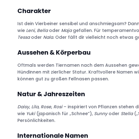
Charakter
Ist dein Vierbeiner sensibel und anschmiegsam? Dann
wie
Leni
,
Bella
oder
Maja
gefallen. Für temperamentvol
Tessa
oder
Nala
. Oder fällt dir vielleicht noch etwas 
Aussehen & Körperbau
Oftmals werden Tiernamen nach dem Aussehen gewäh
Hündinnen mit zierlicher Statur. Kraftvollere Namen w
können gut zu großen Fellnasen passen.
Natur & Jahreszeiten
Daisy
,
Lila
,
Rose
,
Rosi
– inspiriert von Pflanzen stehen 
wie
Yuki
(japanisch für „Schnee“),
Sunny
oder
Stella
(„
Persönlichkeiten.
Internationale Namen