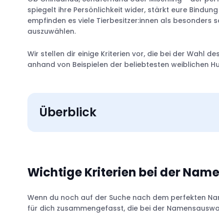
spiegelt ihre Persönlichkeit wider, stärkt eure Bindun
empfinden es viele Tierbesitzer:innen als besonders
auszuwählen.
Wir stellen dir einige Kriterien vor, die bei der Wahl 
anhand von Beispielen der beliebtesten weiblichen 
Überblick
Länge
Vokale
Wichtige Kriterien bei der Na
Abhebung von häufigen Befehlen
Aussprechbarkeit
Wenn du noch auf der Suche nach dem perfekten Namen 
für dich zusammengefasst, die bei der Namensauswah