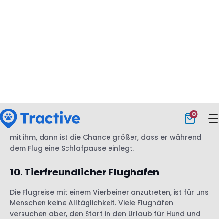
Ich rate dir, mindestens 1 Stunde vor der empfohlenen
Zeit am Flughafen zu sein. Möglicherweise hast du einen
starken Reisetag erwischt und musst dich durch lange
Warteschlangen kämpfen. Außerdem kann das
Einchecken mit Hund länger dauern als geplant.
9. Unterhaltung
Damit deinem Vierbeiner während dem Flug nicht
langweilig wird, kannst du dich zuvor noch ausreichend
mit ihm beschäftigen. Gehe viel spazieren und spiele
mit ihm, dann ist die Chance größer, dass er während
dem Flug eine Schlafpause einlegt.
10. Tierfreundlicher Flughafen
Die Flugreise mit einem Vierbeiner anzutreten, ist für uns
Menschen keine Alltäglichkeit. Viele Flughäfen
versuchen aber, den Start in den Urlaub für Hund und