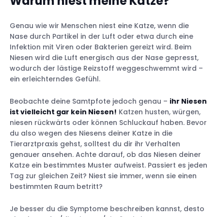
Warum niest meine Katze?
Infektionen der oberen Atemwege
Genau wie wir Menschen niest eine Katze, wenn die
Nasen- und Nebenhöhlenprobleme
Nase durch Partikel in der Luft oder etwa durch eine
Chronische Erkrankungen der oberen
Infektion mit Viren oder Bakterien gereizt wird. Beim
Atemwege
Niesen wird die Luft energisch aus der Nase gepresst,
Allergene oder Fremdkörper
wodurch der lästige Reizstoff weggeschwemmt wird –
Entzündung oder Infektion eines Zahns
ein erleichterndes Gefühl.
Bakterielle Infektionen
Pilzinfektionen
Beobachte deine Samtpfote jedoch genau –
ihr Niesen
ist vielleicht gar kein Niesen!
Katzen husten, würgen,
Neoplasien (nasale Tumore)
niesen rückwärts oder können Schluckauf haben. Bevor
Leukämie
du also wegen des Niesens deiner Katze in die
Tierarztpraxis gehst, solltest du dir ihr Verhalten
genauer ansehen. Achte darauf, ob das Niesen deiner
Katze ein bestimmtes Muster aufweist. Passiert es jeden
Tag zur gleichen Zeit? Niest sie immer, wenn sie einen
bestimmten Raum betritt?
Nasenspülung
Luftbefeuchter
Je besser du die Symptome beschreiben kannst, desto
Akupressur