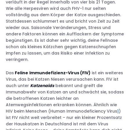
verläuft in der Regel innerhalb von vier bis 21 Tagen.
Wie alle Herpesviren wird auch FHV-1 nur selten
vollständig aus dem Körper der Katze ausgeschieden.
Stattdessen schlummert es und bricht von Zeit zu Zeit
wieder aus. Saisonale Veränderungen, Stress und
andere Faktoren können ein Aufflackern der Symptome
begünstigen. Es ist daher sehr wichtig, deine Fellnase
schon als kleines Kätzchen gegen Katzenschnupfen
impfen zu lassen, um das Risiko einer Infektion zu
verringern.
Das
Feline
Immundefizienz-Virus (FIV)
ist ein weiteres
Virus, das bei Katzen Niesen verursachen kann. FIV ist
auch unter
Katzenaids
bekannt und greift die
Immunabwehr von Katzen an und schwächt sie, sodass
die betroffenen Katzen leichter an
Atemwegsinfektionen erkranken können. Ähnlich wie
HIV beim Menschen (Human Immunodeficiency Virus
1
)
ist FIV nicht weit verbreitet – nur ein kleiner Prozentsatz
der Hauskatzen in Deutschland ist mit dem Virus