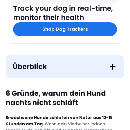
Track your dog in real-time,
monitor their health
Shop Dog Trackers
Überblick
6 Gründe, warum dein Hund
Er ist nicht müde
nachts nicht schläft
Er fühlt sich einsam
Er hat Schmerzen
Erwachsene Hunde schlafen von Natur aus 12-18
Er hat nicht das richtige Bettchen
Stunden am Tag
. Wenn dein Vierbeiner jedoch
Die falsche Temperatur