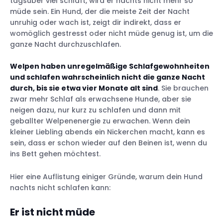
tagsüber viel schläft, wird er nachts nicht mehr so
Die Blase ruft
müde sein. Ein Hund, der die meiste Zeit der Nacht
unruhig oder wach ist, zeigt dir indirekt, dass er
womöglich gestresst oder nicht müde genug ist, um die
Lass ihn sich austoben: Sorge für mehr
ganze Nacht durchzuschlafen.
körperliche und geistige Aktivität
Beschäftige deinen Hund in deiner
Welpen haben unregelmäßige Schlafgewohnheiten
Abwesenheit
und schlafen wahrscheinlich nicht die ganze Nacht
durch, bis sie etwa vier Monate alt sind
. Sie brauchen
Verwende Kauspielzeug, um deinen Hund
zwar mehr Schlaf als erwachsene Hunde, aber sie
zu beruhigen
neigen dazu, nur kurz zu schlafen und dann mit
Überprüfe deinen Hund auf Flöhe oder
geballter Welpenenergie zu erwachen. Wenn dein
andere Probleme
kleiner Liebling abends ein Nickerchen macht, kann es
Schaffe eine bequeme und entspannende
sein, dass er schon wieder auf den Beinen ist, wenn du
Schlafumgebung für deinen Hund
ins Bett gehen möchtest.
Vermeide viel Flüssigkeit vor dem
Schlafengehen
Hier eine Auflistung einiger Gründe, warum dein Hund
Achte auf die Helligkeit
nachts nicht schlafen kann:
Er ist nicht müde