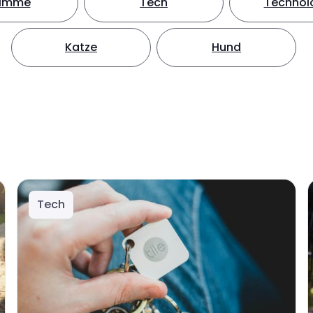
timme
Tech
Technol
Katze
Hund
Tech