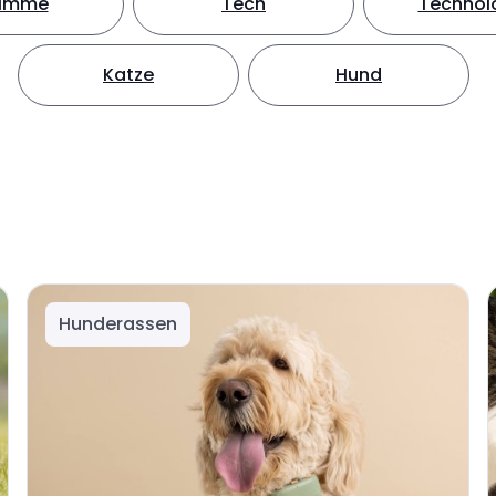
timme
Tech
Technol
Katze
Hund
Hunderassen