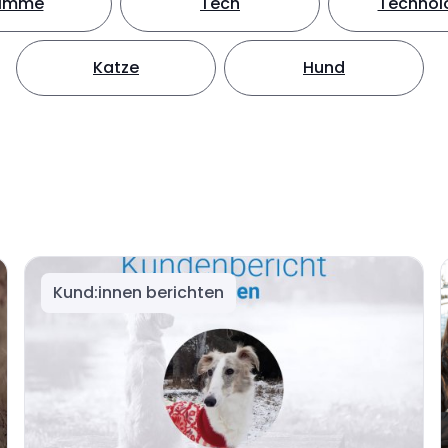
timme
Tech
Technol
Katze
Hund
Kund:innen berichten