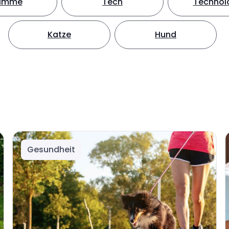
timme
Tech
Technol
Katze
Hund
Gesundheit