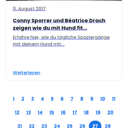
11. August 2017
Conny Sporrer und Béatrice Drach
zeigen wie du mit Hund fit...
Erfahre hier, wie du tägliche Spaziergänge
mit deinem Hund mit...
Weiterlesen
1
2
3
4
5
6
7
8
9
10
11
12
13
14
15
16
17
18
19
20
21
22
23
24
25
26
27
28