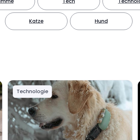
timme
Tech
Technol
Katze
Hund
Technologie