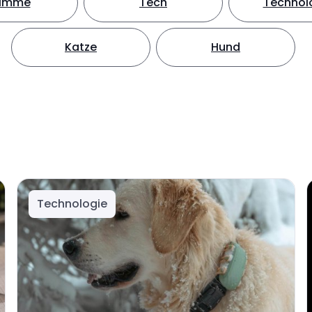
timme
Tech
Technol
Katze
Hund
Technologie