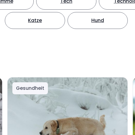
timme
Tech
Technol
Katze
Hund
Gesundheit