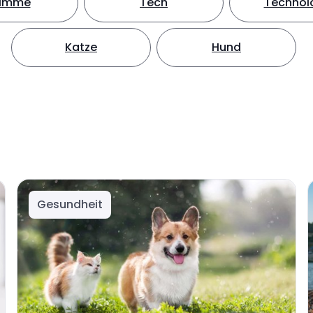
timme
Tech
Technol
Katze
Hund
Gesundheit