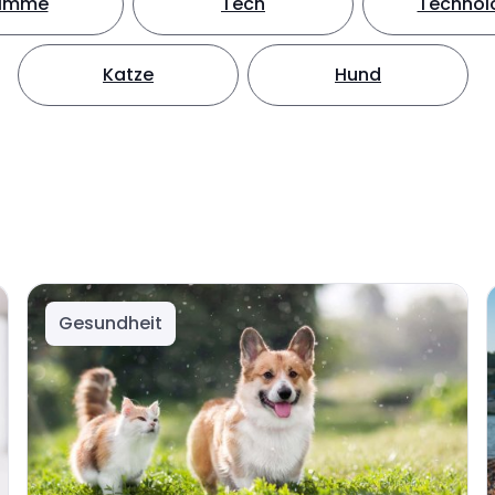
timme
Tech
Technol
Katze
Hund
Gesundheit