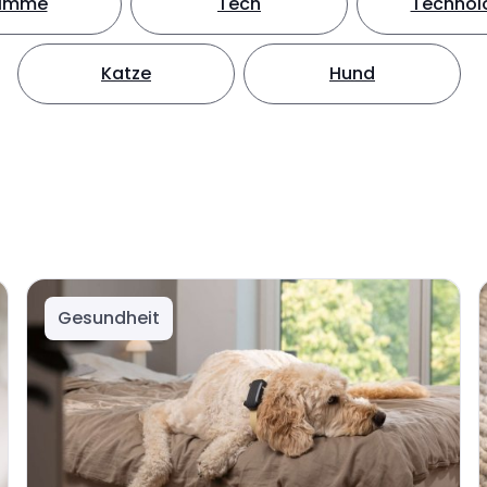
timme
Tech
Technol
Katze
Hund
Gesundheit