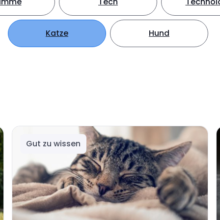
timme
Tech
Technol
Katze
Hund
Gut zu wissen