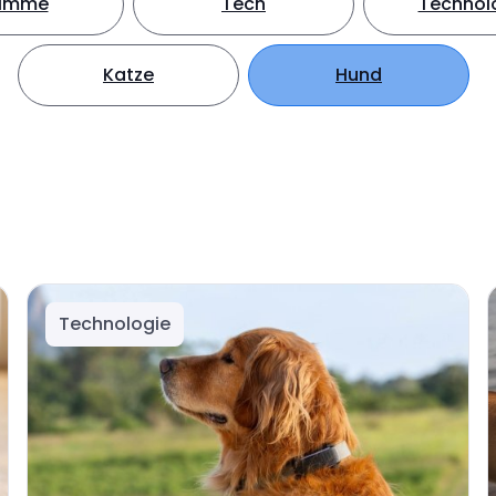
timme
Tech
Technol
Katze
Hund
Technologie