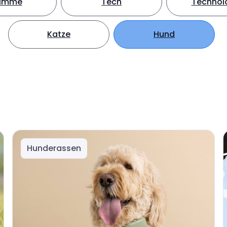
timme
Tech
Technol
Katze
Hund
Hunderassen