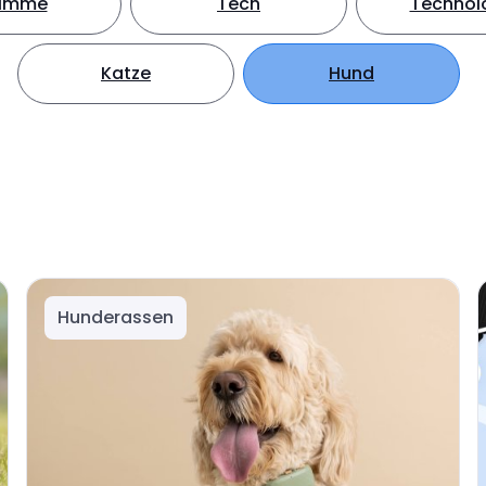
timme
Tech
Technol
Katze
Hund
Hunderassen