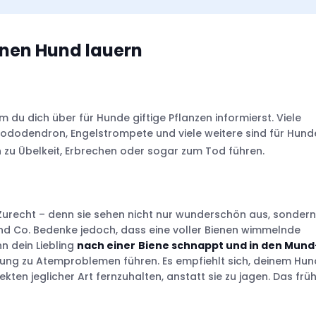
inen Hund lauern
 du dich über für Hunde giftige Pflanzen informierst. Viele
Rhododendron, Engelstrompete und viele weitere sind für Hund
 zu Übelkeit, Erbrechen oder sogar zum Tod führen.
er sein
Zurecht – denn sie sehen nicht nur wunderschön aus, sondern
und Co. Bedenke jedoch, dass eine voller Bienen wimmelnde
- und Gemüsebeete
n dein Liebling
nach einer
Biene schnappt und in den Mund
lung zu Atemproblemen führen. Es empfiehlt sich, deinem Hun
kten jeglicher Art fernzuhalten, anstatt sie zu jagen. Das frü