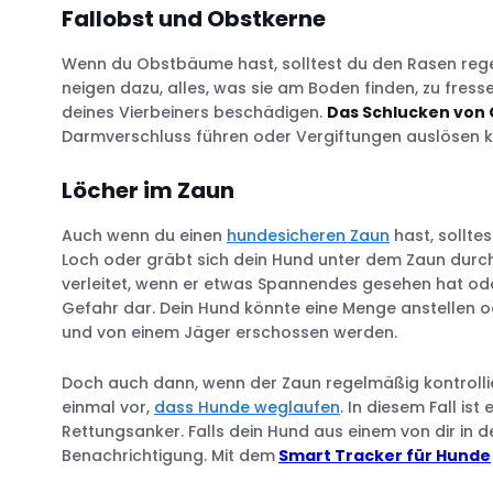
Fallobst und Obstkerne
Sandkiste zum Graben
Wenn du Obstbäume hast, solltest du den Rasen rege
Patrouillenwege
neigen dazu, alles, was sie am Boden finden, zu fre
Pfoten-Waschstation
deines Vierbeiners beschädigen.
Das Schlucken von
Wasserstation
Darmverschluss führen oder Vergiftungen auslösen kan
Ein kühles Plätzchen für heiße Tage
Löcher im Zaun
Unterschlupf
Platz zum Spielen und Herumtollen
Auch wenn du einen
hundesicheren Zaun
hast, sollte
Loch oder gräbt sich dein Hund unter dem Zaun durch, i
verleitet, wenn er etwas Spannendes gesehen hat oder
Gefahr dar. Dein Hund könnte eine Menge anstellen o
und von einem Jäger erschossen werden.
Doch auch dann, wenn der Zaun regelmäßig kontrollie
einmal vor,
dass Hunde weglaufen
. In diesem Fall ist 
Rettungsanker. Falls dein Hund aus einem von dir in d
Benachrichtigung. Mit dem
Smart Tracker für Hunde