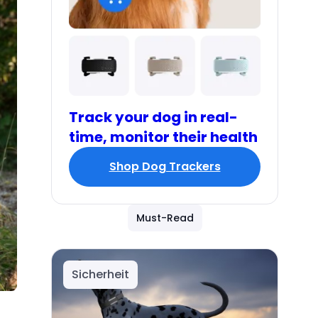
Track your dog in real-
time, monitor their health
Shop Dog Trackers
Must-Read
Sicherheit