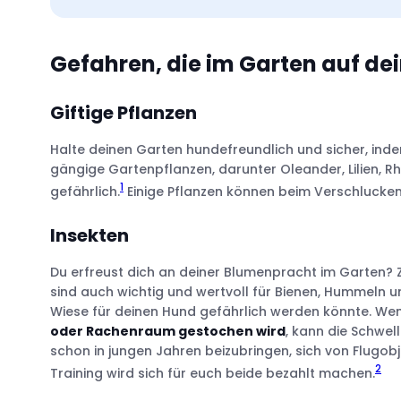
Gefahren, die im Garten auf de
Giftige Pflanzen
Giftige Pflanzen
Insekten
Fallobst und Obstkerne
Halte deinen Garten hundefreundlich und sicher, indem
Löcher im Zaun
gängige Gartenpflanzen, darunter Oleander, Lilien, 
Pestizide und Reinigungsmittel
1
gefährlich.
Einige Pflanzen können beim Verschlucken
Dognapping
Insekten
Hundefreundliche Pflanzen müssen nicht teu
Du erfreust dich an deiner Blumenpracht im Garten? 
sind auch wichtig und wertvoll für Bienen, Hummeln 
Hundefreundliche Alternativen für Blumen
Wiese für deinen Hund gefährlich werden könnte. Wen
Natürliche Rasenpflege
oder Rachenraum gestochen wird
, kann die Schwel
Gras-Alternativen
schon in jungen Jahren beizubringen, sich von Flugobje
2
Training wird sich für euch beide bezahlt machen.