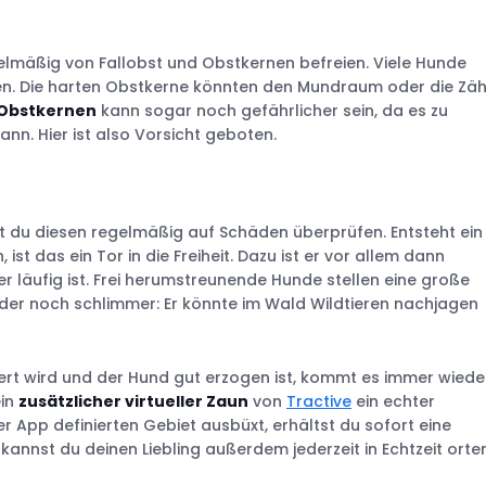
lmäßig von Fallobst und Obstkernen befreien. Viele Hunde
ssen. Die harten Obstkerne könnten den Mundraum oder die Zä
 Obstkernen
kann sogar noch gefährlicher sein, da es zu
n. Hier ist also Vorsicht geboten.
st du diesen regelmäßig auf Schäden überprüfen. Entsteht ein
st das ein Tor in die Freiheit. Dazu ist er vor allem dann
 läufig ist. Frei herumstreunende Hunde stellen eine große
der noch schlimmer: Er könnte im Wald Wildtieren nachjagen
rt wird und der Hund gut erzogen ist, kommt es immer wiede
ein
zusätzlicher virtueller Zaun
von
Tractive
ein echter
er App definierten Gebiet ausbüxt, erhältst du sofort eine
kannst du deinen Liebling außerdem jederzeit in Echtzeit orten