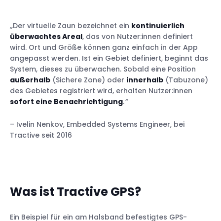
haben!
5) Sie lernt ihre Grenzen kennen…und ich
„
Der virtuelle Zaun bezeichnet ein
kontinuierlich
muss mir keine Sorgen machen!
überwachtes Areal
, das von Nutzer:innen definiert
6) Ein grandioser Weg, um Ruhe zu finden!
wird. Ort und Größe können ganz einfach in der App
7) Wir können nicht immer bei ihm sein…
angepasst werden. Ist ein Gebiet definiert, beginnt das
und mit Tractive müssen wir das auch
System, dieses zu überwachen. Sobald eine Position
nicht!
außerhalb
(Sichere Zone) oder
innerhalb
(Tabuzone)
des Gebietes registriert wird, erhalten Nutzer:innen
8) Es ist so einfach zu benutzen!
sofort eine Benachrichtigung
.
”
9) Wenn er zu seiner Oma geht, wissen wir,
dass er in Sicherheit ist.
– Ivelin Nenkov, Embedded Systems Engineer, bei
10) Dieses kleine Gerät verändert einfach
Tractive seit 2016
alles!
Was ist Tractive GPS?
Ein Beispiel für ein am Halsband befestigtes GPS-