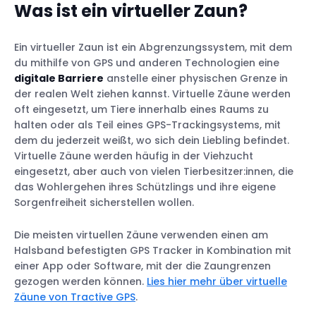
Was ist ein virtueller Zaun?
Ein virtueller Zaun ist ein Abgrenzungssystem, mit dem
du mithilfe von GPS und anderen Technologien eine
digitale Barriere
anstelle einer physischen Grenze in
der realen Welt ziehen kannst. Virtuelle Zäune werden
oft eingesetzt, um Tiere innerhalb eines Raums zu
halten oder als Teil eines GPS-Trackingsystems, mit
dem du jederzeit weißt, wo sich dein Liebling befindet.
Virtuelle Zäune werden häufig in der Viehzucht
eingesetzt, aber auch von vielen Tierbesitzer:innen, die
das Wohlergehen ihres Schützlings und ihre eigene
Sorgenfreiheit sicherstellen wollen.
1) Für uns lebensrettend!
Die meisten virtuellen Zäune verwenden einen am
2) Ich weiß immer ganz genau, wo mein
Halsband befestigten GPS Tracker in Kombination mit
Hund ist!
einer App oder Software, mit der die Zaungrenzen
3) Schnelle Rettung innerhalb kürzester
gezogen werden können.
Lies hier mehr über virtuelle
Zeit!
Zäune von Tractive GPS
.
4) Glücklich, unseren Kater zurück zu