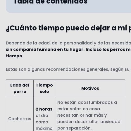
Tabla de contenidos
¿Cuánto tiempo puedo dejar a mi p
Depende de la edad, de la personalidad y de las necesid
sin compañía humana en tu hogar.
Incluso los perros 
tiempo.
Estas son algunas recomendaciones generales, según su
1) Saca a tu amigo perruno
2) No le des rienda suelta
Edad del
Tiempo
Motivos
perro
solo
No están acostumbrados a
estar solos en casa.
2 horas
Necesitan orinar más y
al día
Cachorros
pueden desarrollar ansiedad
como
por separación.
máximo