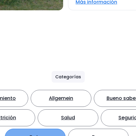
Más información
Categorías
miento
Allgemein
Bueno sabe
trición
Salud
Seguri