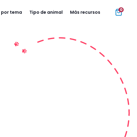
0
 por tema
Tipo de animal
Más recursos
e