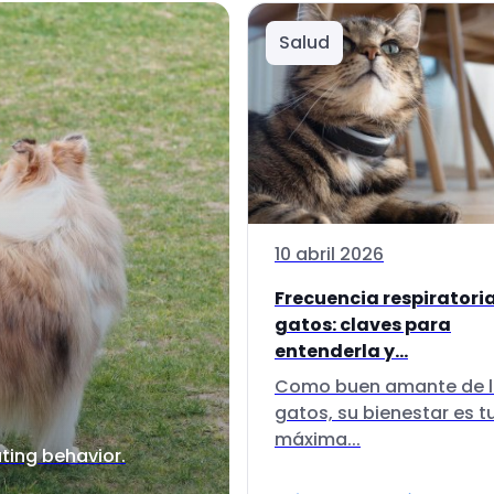
Salud
10 abril 2026
Frecuencia respiratori
gatos: claves para
entenderla y...
Como buen amante de 
gatos, su bienestar es t
máxima...
ting behavior.