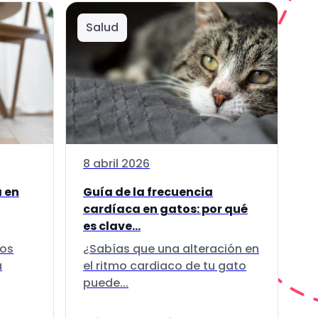
Salud
8 abril 2026
a en
Guía de la frecuencia
cardíaca en gatos: por qué
es clave...
los
¿Sabías que una alteración en
u
el ritmo cardiaco de tu gato
puede...