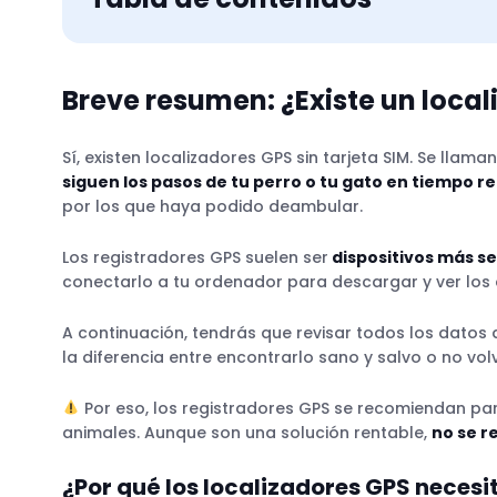
¿Por qué los localizadores GPS necesitan un
Breve resumen: ¿Existe un local
Sí, existen localizadores GPS sin tarjeta SIM. Se llam
¿Qué papel desempeña una tarjeta SIM en 
siguen los pasos de tu perro o tu gato en tiempo re
¿Cuáles son los diferentes tipos de locali
por los que haya podido deambular.
Comparación de localizadores GPS
¿Cómo funcionan los localizadores GPS sin 
Los registradores GPS suelen ser
dispositivos más s
¿Todos los localizadores GPS necesitan una
conectarlo a tu ordenador para descargar y ver los
A continuación, tendrás que revisar todos los datos 
la diferencia entre encontrarlo sano y salvo o no volv
Autonomía y durabilidad
Alcance y cobertura
Por eso, los registradores GPS se recomiendan p
Tamaño y peso
animales. Aunque son una solución rentable,
no se r
Funciones pensadas tanto para animales
¿Por qué los localizadores GPS necesi