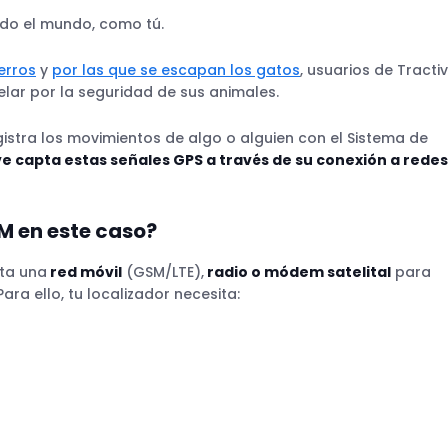
do el mundo, como tú.
erros
y
por las que se escapan los gatos
, usuarios de Tracti
lar por la seguridad de sus animales.
gistra los movimientos de algo o alguien con el Sistema de
ve capta estas señales GPS a través de su conexión a redes
M en este caso?
ita una
red móvil
(GSM/LTE),
radio o módem satelital
para
ara ello, tu localizador necesita: