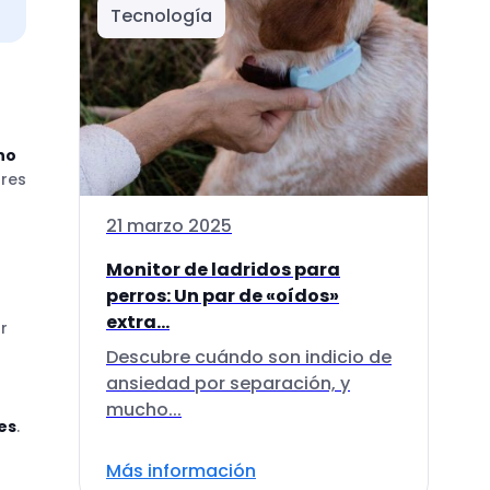
Tecnología
no
ares
21 marzo 2025
Monitor de ladridos para
perros: Un par de «oídos»
extra...
r
Descubre cuándo son indicio de
ansiedad por separación, y
mucho...
es
.
Más información