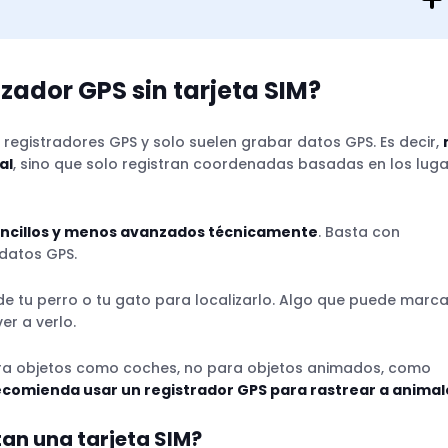
a tarjeta SIM?
izador GPS sin tarjeta SIM?
an registradores GPS y solo suelen grabar datos GPS. Es decir,
este caso?
al
, sino que solo registran coordenadas basadas en los lug
zadores GPS?
tarjeta SIM?
encillos y menos avanzados técnicamente
. Basta con
 tarjeta SIM?
 datos GPS.
de tu perro o tu gato para localizarlo. Algo que puede marca
er a verlo.
ara objetos como coches, no para objetos animados, como
ecomienda usar un registrador GPS para rastrear a animal
 como para sus humanos
tan una tarjeta SIM?