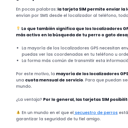
Sigue los pasos de tu fiel amigo desde tu t
En pocas palabras:
la tarjeta SIM permite enviar la 
Sigue los pasos de tu fiel amigo en tiempo 
envían por SMS desde el localizador al teléfono, todo 
Lo que también significa que los localizadores 
más activo en la búsqueda de tu perro o gato desa
El Heatmap y el historial de ubicaciones s
La mayoría de los localizadores GPS necesitan env
puedas ver las coordenadas en tu teléfono u or
La forma más común de transmitir esta informació
Por este motivo, la
mayoría de los localizadores GPS
una
cuota mensual de servicio
Para una mayor seguridad, invierte en un lo
. Para que puedan se
mundo.
¿La ventaja?
Por lo general, las tarjetas SIM posibil
En un mundo en el que el
secuestro de perros
está
garantizar la seguridad de tu fiel amigo.