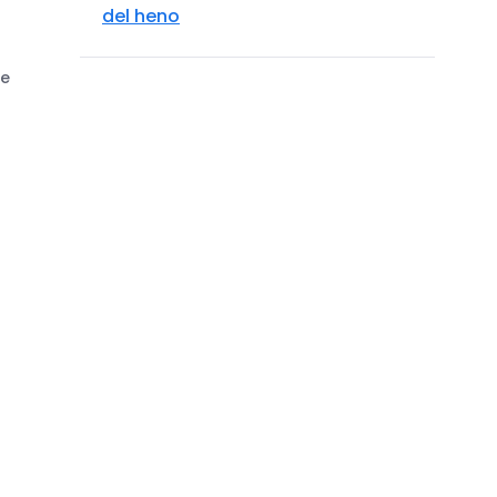
del heno
ve