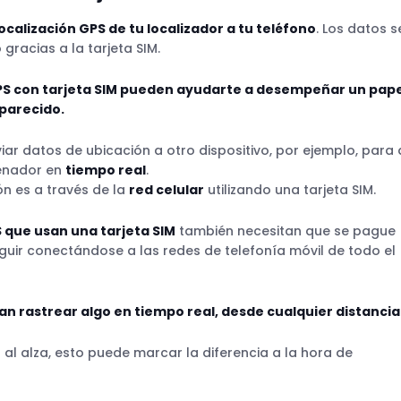
eléfono
localización GPS de tu localizador a tu teléfono
. Los datos s
real
gracias a la tarjeta SIM.
GPS con tarjeta SIM pueden ayudarte a desempeñar un pape
parecido.
alvando vidas en todo el mundo
iar datos de ubicación a otro dispositivo, por ejemplo, para
denador en
tiempo real
.
n es a través de la
red celular
utilizando una tarjeta SIM.
 que usan una tarjeta SIM
también necesitan que se pague
calizador GPS con tarjeta SIM
guir conectándose a las redes de telefonía móvil de todo el
itan rastrear algo en tiempo real, desde cualquier distancia
 al alza, esto puede marcar la diferencia a la hora de