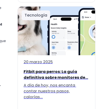
e
Tecnología
l
 que
20 marzo 2025
Fitbit para perros: La guía
definitiva sobre monitores de...
.
A día de hoy, nos encanta
contar nuestros pasos,
calorías...