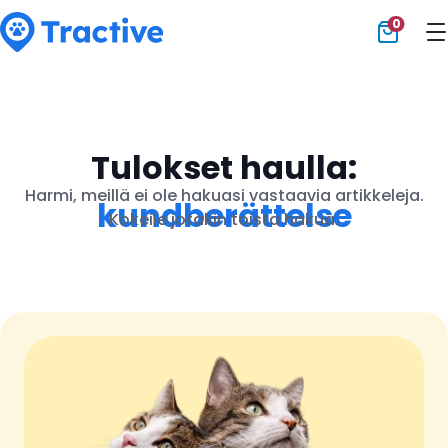
0
Tractive
Tulokset haulla:
Harmi, meillä ei ole hakuasi vastaavia artikkeleja.
kundberättelse
Kokeile jotakin toista hakua.