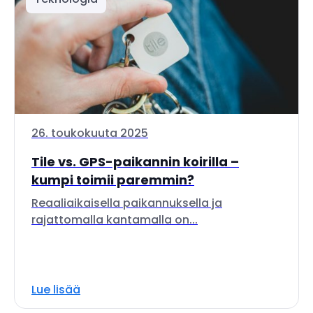
26. toukokuuta 2025
Tile vs. GPS-paikannin koirilla –
kumpi toimii paremmin?
Reaaliaikaisella paikannuksella ja
rajattomalla kantamalla on...
Lue lisää