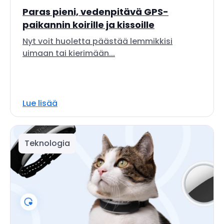
Paras pieni, vedenpitävä GPS-
paikannin koirille ja kissoille
Nyt voit huoletta päästää lemmikkisi
uimaan tai kierimään...
Lue lisää
Teknologia