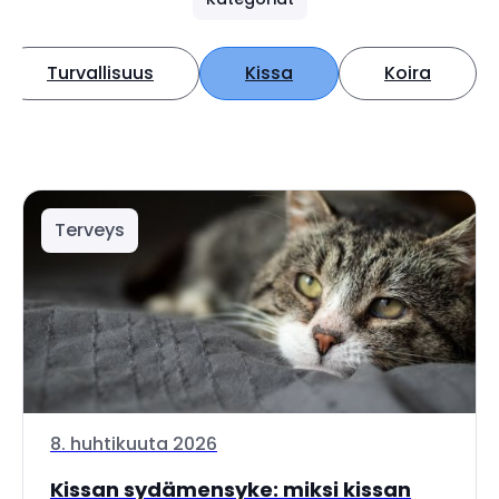
Turvallisuus
Kissa
Koira
Terveys
8. huhtikuuta 2026
Kissan sydämensyke: miksi kissan