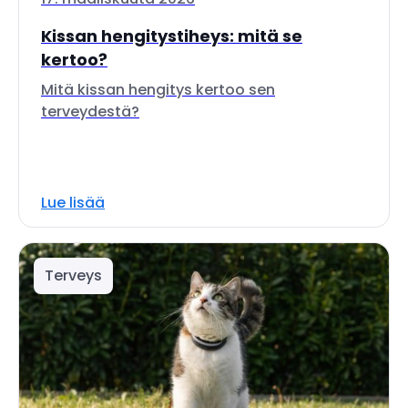
Kissan hengitystiheys: mitä se
kertoo?
Mitä kissan hengitys kertoo sen
terveydestä?
Lue lisää
Terveys