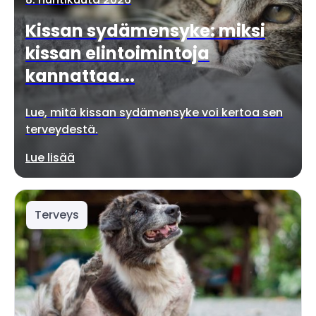
Kissan sydämensyke: miksi
kissan elintoimintoja
kannattaa...
Lue, mitä kissan sydämensyke voi kertoa sen
terveydestä.
Lue lisää
Terveys