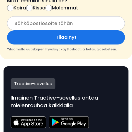
Mikä lemmikki sinulla on?
Koira
Kissa
Molemmat
Tilaa nyt
Tilaamalla uutiskirjeen hyväksyt
käyttöehdot
ja
tietosuojaselosteen
.
Tractive-sovellus
Ilmainen Tractive-sovellus antaa
mielenrauhaa kaikkialla