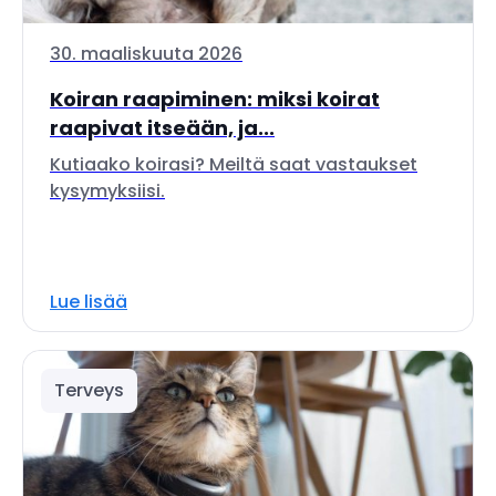
30. maaliskuuta 2026
Koiran raapiminen: miksi koirat
raapivat itseään, ja...
Kutiaako koirasi? Meiltä saat vastaukset
kysymyksiisi.
Lue lisää
Terveys