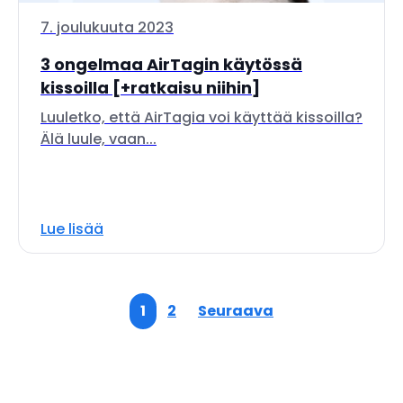
7. joulukuuta 2023
3 ongelmaa AirTagin käytössä
kissoilla [+ratkaisu niihin]
Luuletko, että AirTagia voi käyttää kissoilla?
Älä luule, vaan...
Lue lisää
1
2
Seuraava