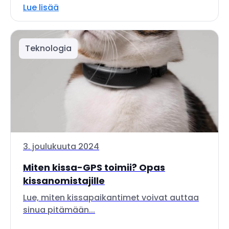
Lue lisää
Teknologia
3. joulukuuta 2024
Miten kissa-GPS toimii? Opas
kissanomistajille
Lue, miten kissapaikantimet voivat auttaa
sinua pitämään...