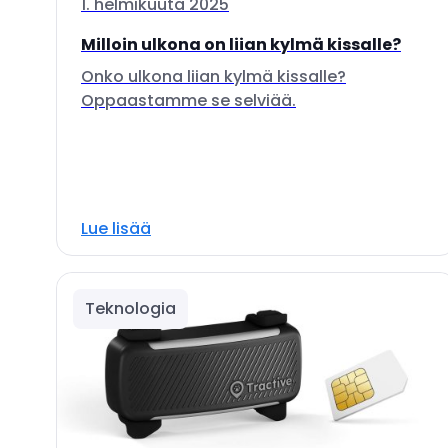
1. helmikuuta 2025
Milloin ulkona on liian kylmä kissalle?
Onko ulkona liian kylmä kissalle?
Oppaastamme se selviää.
Lue lisää
Teknologia