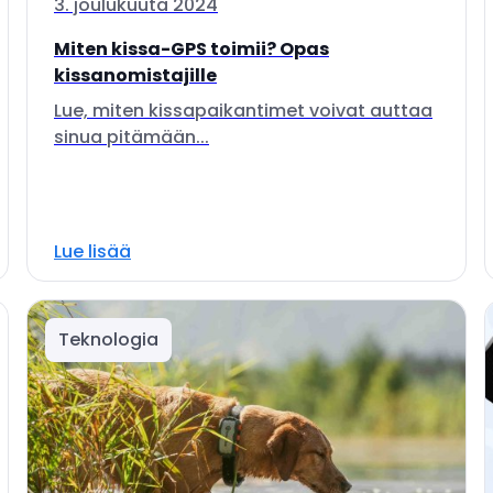
3. joulukuuta 2024
Miten kissa-GPS toimii? Opas
kissanomistajille
Lue, miten kissapaikantimet voivat auttaa
sinua pitämään...
Lue lisää
Teknologia