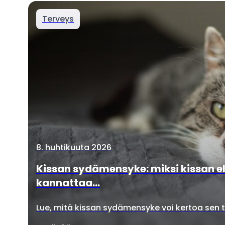
Terveys
8. huhtikuuta 2026
Kissan sydämensyke: miksi kissan e
kannattaa...
Lue, mitä kissan sydämensyke voi kertoa sen 