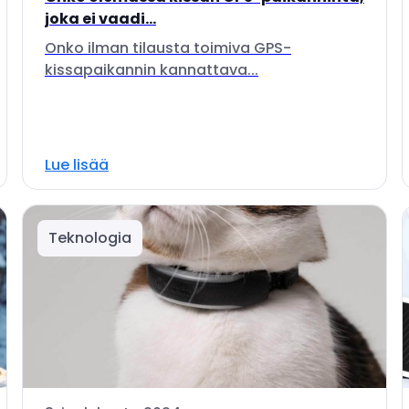
joka ei vaadi...
Onko ilman tilausta toimiva GPS-
kissapaikannin kannattava...
Lue lisää
Teknologia