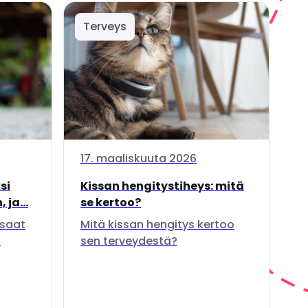
Terveys
17. maaliskuuta 2026
si
Kissan hengitystiheys: mitä
 ja...
se kertoo?
 saat
Mitä kissan hengitys kertoo
.
sen terveydestä?