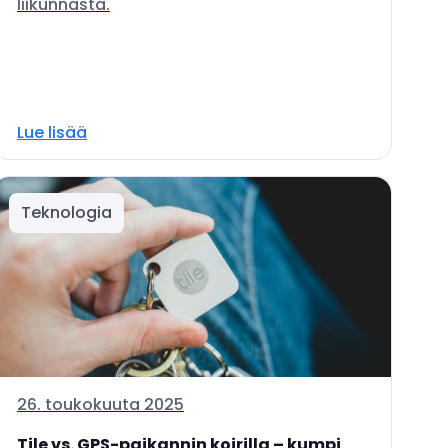
liikunnasta.
Lue lisää
Teknologia
26. toukokuuta 2025
Tile vs. GPS-paikannin koirilla – kumpi