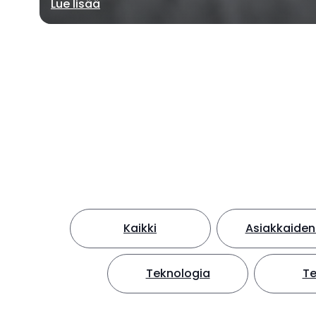
Lue lisää
Kaikki
Asiakkaide
Teknologia
Te