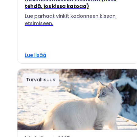
tehdä, jos kissa katoaa)
Lue parhaat vinkit kadonneen kissan
etsimiseen.
Lue lisää
Turvallisuus