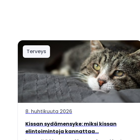
Terveys
8. huhtikuuta 2026
Kissan sydämensyke: miksi kissan
elintoimintoja kannattaa...