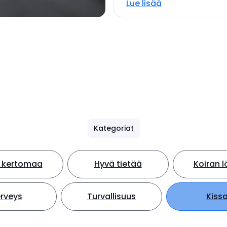
Lue lisää
Kategoriat
n kertomaa
Hyvä tietää
Koiran 
rveys
Turvallisuus
Kiss