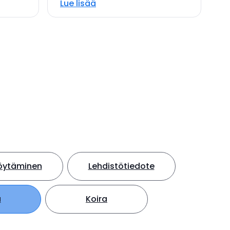
Lue lisää
löytäminen
Lehdistötiedote
a
Koira