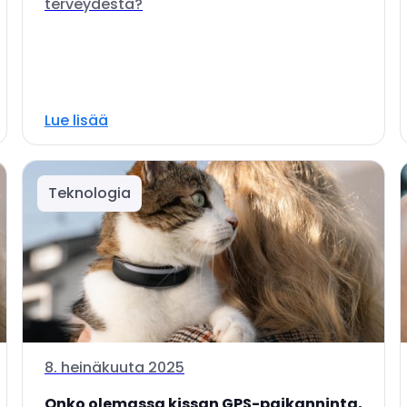
terveydestä?
Lue lisää
Teknologia
8. heinäkuuta 2025
Onko olemassa kissan GPS-paikanninta,