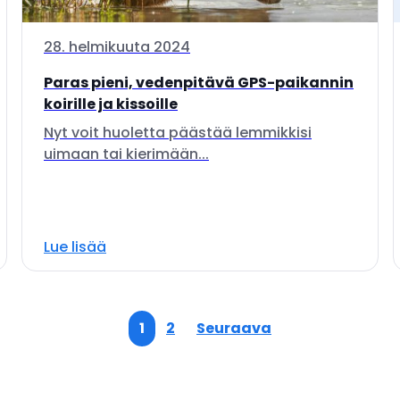
28. helmikuuta 2024
Paras pieni, vedenpitävä GPS-paikannin
koirille ja kissoille
Nyt voit huoletta päästää lemmikkisi
uimaan tai kierimään...
Lue lisää
1
2
Seuraava