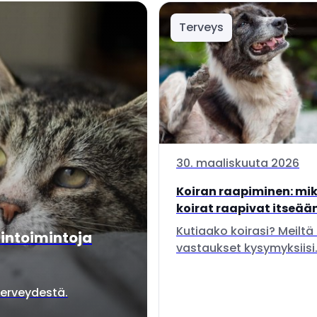
Terveys
30. maaliskuuta 2026
Koiran raapiminen: mik
koirat raapivat itseään,
Kutiaako koirasi? Meiltä
lintoimintoja
vastaukset kysymyksiisi
terveydestä.