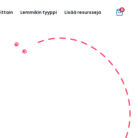
0
ittain
Lemmikin tyyppi
Lisää resursseja