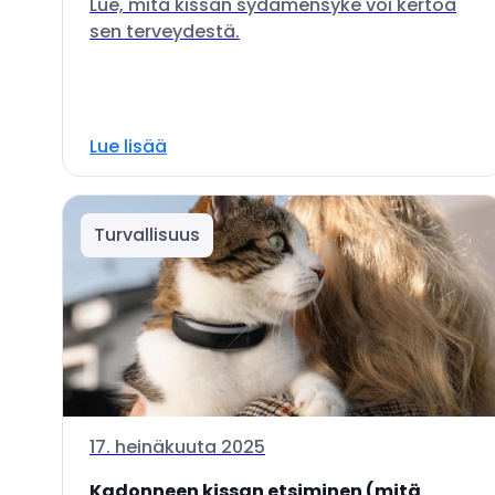
Lue, mitä kissan sydämensyke voi kertoa
sen terveydestä.
Lue lisää
Turvallisuus
17. heinäkuuta 2025
Kadonneen kissan etsiminen (mitä