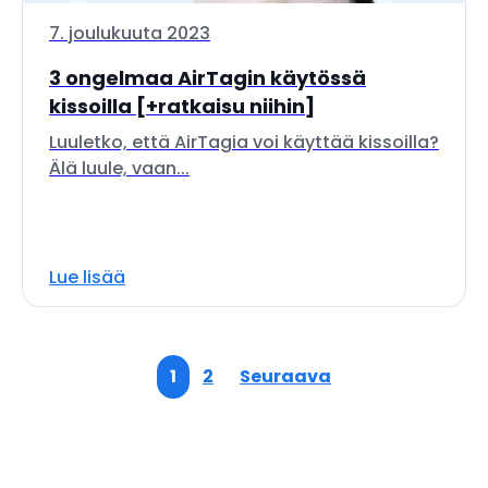
7. joulukuuta 2023
3 ongelmaa AirTagin käytössä
kissoilla [+ratkaisu niihin]
Luuletko, että AirTagia voi käyttää kissoilla?
Älä luule, vaan...
Lue lisää
1
2
Seuraava