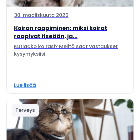
30. maaliskuuta 2026
Koiran raapiminen: miksi koirat
raapivat itseään, ja...
Kutiaako koirasi? Meiltä saat vastaukset
kysymyksiisi.
Lue lisää
Terveys