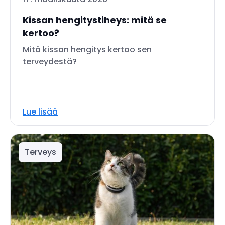
Kissan hengitystiheys: mitä se
kertoo?
Mitä kissan hengitys kertoo sen
terveydestä?
Lue lisää
Terveys