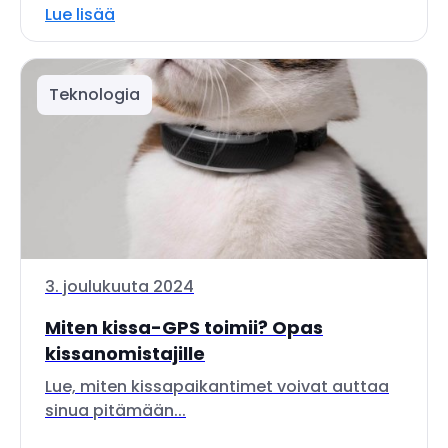
Lue lisää
Teknologia
3. joulukuuta 2024
Miten kissa-GPS toimii? Opas
kissanomistajille
Lue, miten kissapaikantimet voivat auttaa
sinua pitämään...