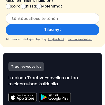
Mikä lemmikki sinulla on?
Koira
Kissa
Molemmat
Tilaa nyt
Tilaamalla uutiskirjeen hyväksyt
käyttöehdot
ja
tietosuojaselosteen
.
Tractive-sovellus
Ilmainen Tractive-sovellus antaa
mielenrauhaa kaikkialla