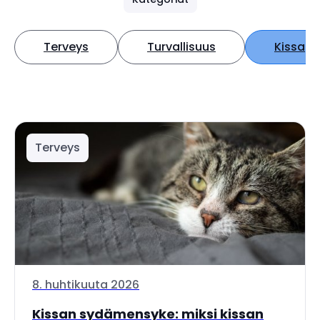
Terveys
Turvallisuus
Kissa
Terveys
8. huhtikuuta 2026
Kissan sydämensyke: miksi kissan