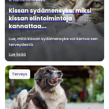
Kissan sydämensyke: miksi
kissan elintoimintoja
kannattaa...
Lue, mitä kissan sydämensyke voi kertoa sen
terveydestä.
Lue lisää
Terveys