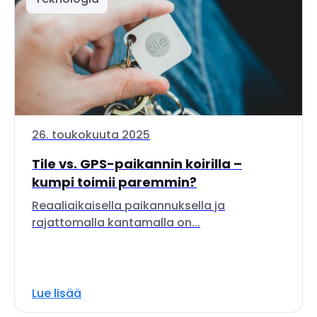
26. toukokuuta 2025
Tile vs. GPS-paikannin koirilla –
kumpi toimii paremmin?
Reaaliaikaisella paikannuksella ja
rajattomalla kantamalla on...
Lue lisää