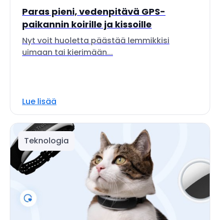
Paras pieni, vedenpitävä GPS-
paikannin koirille ja kissoille
Nyt voit huoletta päästää lemmikkisi
uimaan tai kierimään...
Lue lisää
Teknologia