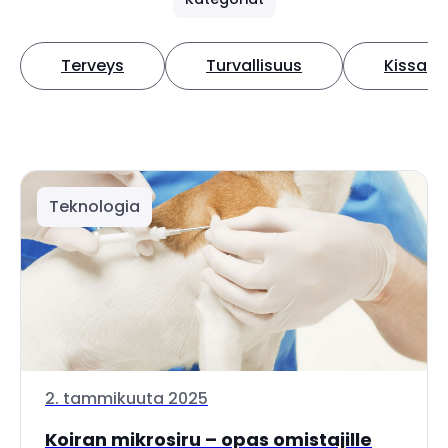
Terveys
Turvallisuus
Kissa
Teknologia
2. tammikuuta 2025
Koiran mikrosiru – opas omistajille