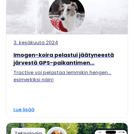
3. kesäkuuta 2024
Imogen-koira pelastui jäätyneestä
järvestä GPS-paikantimen...
Tractive voi pelastaa lemmikin hengen...
esimerkiksi näin!
Lue lisää
Teknologia