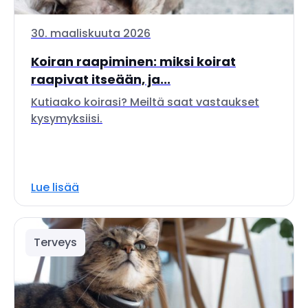
30. maaliskuuta 2026
Koiran raapiminen: miksi koirat
raapivat itseään, ja...
Kutiaako koirasi? Meiltä saat vastaukset
kysymyksiisi.
Lue lisää
Terveys