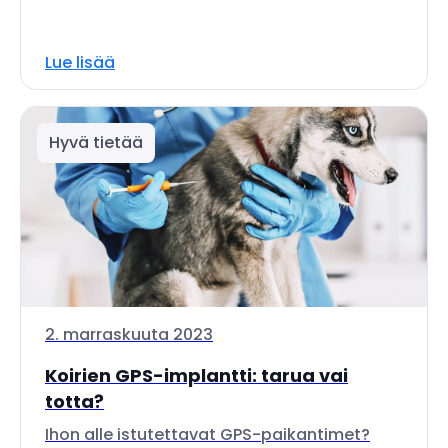
Lue lisää
Hyvä tietää
2. marraskuuta 2023
Koirien GPS-implantti: tarua vai
totta?
Ihon alle istutettavat GPS-paikantimet?