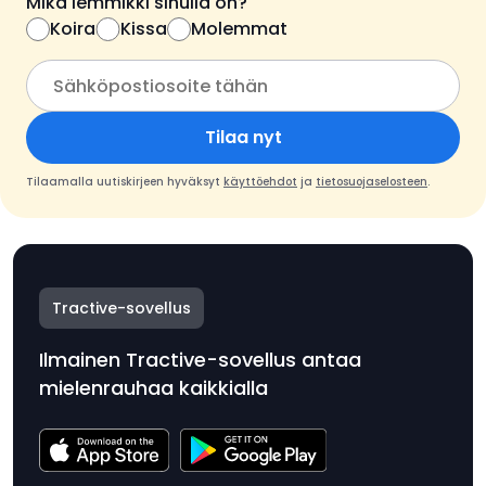
Mikä lemmikki sinulla on?
Koira
Kissa
Molemmat
Tilaa nyt
Tilaamalla uutiskirjeen hyväksyt
käyttöehdot
ja
tietosuojaselosteen
.
Tractive-sovellus
Ilmainen Tractive-sovellus antaa
mielenrauhaa kaikkialla