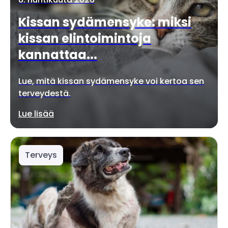
Kissan sydämensyke: miksi
kissan elintoimintoja
kannattaa...
Lue, mitä kissan sydämensyke voi kertoa sen
terveydestä.
Lue lisää
Terveys