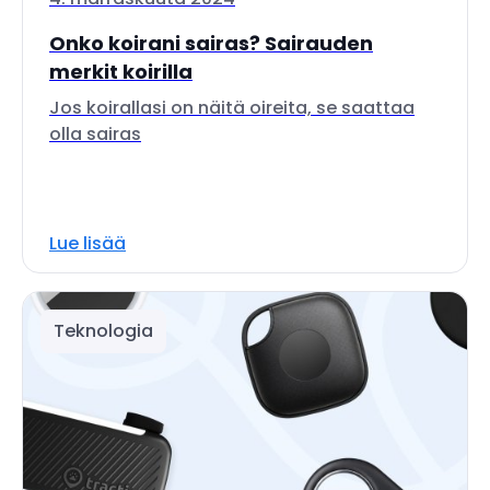
Onko koirani sairas? Sairauden
merkit koirilla
Jos koirallasi on näitä oireita, se saattaa
olla sairas
Lue lisää
Teknologia