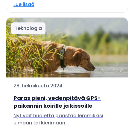
Lue lisää
Teknologia
28. helmikuuta 2024
Paras pieni, vedenpitävä GPS-
paikannin koirille ja kissoille
Nyt voit huoletta päästää lemmikkisi
uimaan tai kierimään...