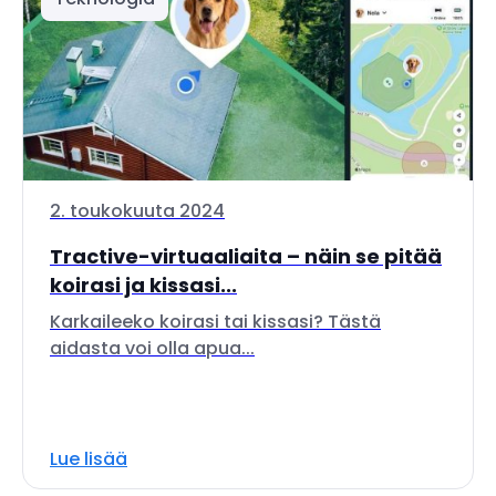
2. toukokuuta 2024
Tractive-virtuaaliaita – näin se pitää
koirasi ja kissasi...
Karkaileeko koirasi tai kissasi? Tästä
aidasta voi olla apua...
Lue lisää