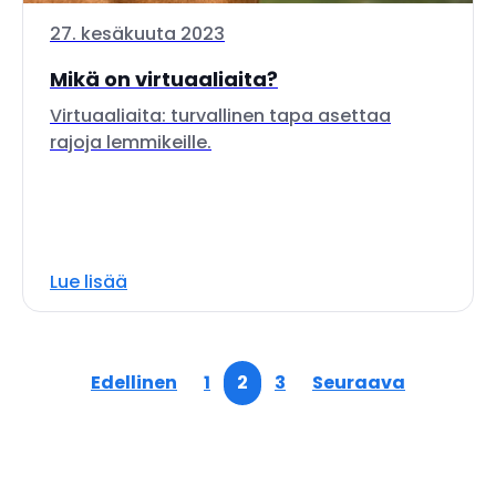
27. kesäkuuta 2023
Mikä on virtuaaliaita?
Virtuaaliaita: turvallinen tapa asettaa
rajoja lemmikeille.
Lue lisää
Edellinen
1
2
3
Seuraava