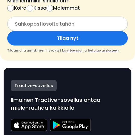
Mikä lemmikki sinulla on?
Koira
Kissa
Molemmat
Tilaa nyt
Tilaamalla uutiskirjeen hyväksyt
käyttöehdot
ja
tietosuojaselosteen
.
Tractive-sovellus
Ilmainen Tractive-sovellus antaa
mielenrauhaa kaikkialla