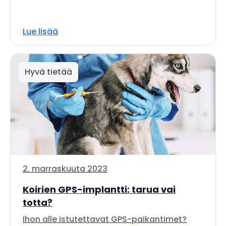
Lue lisää
Hyvä tietää
2. marraskuuta 2023
Koirien GPS-implantti: tarua vai
totta?
Ihon alle istutettavat GPS-paikantimet?