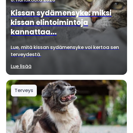
Kissan sydämensyke: miksi
kissan elintoimintoja
kannattaa...
Lue, mitä kissan sydämensyke voi kertoa sen
terveydestä.
Lue lisää
Terveys