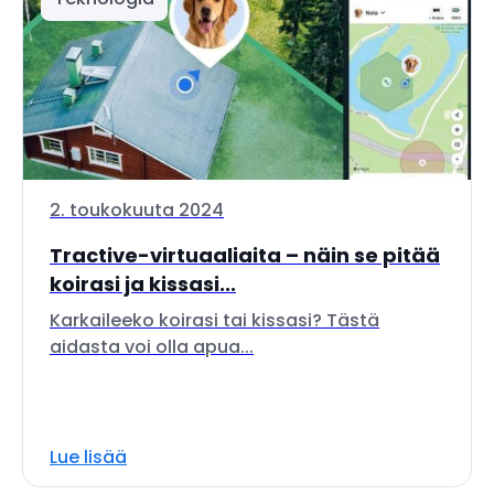
2. toukokuuta 2024
Tractive-virtuaaliaita – näin se pitää
koirasi ja kissasi...
Karkaileeko koirasi tai kissasi? Tästä
aidasta voi olla apua...
Lue lisää