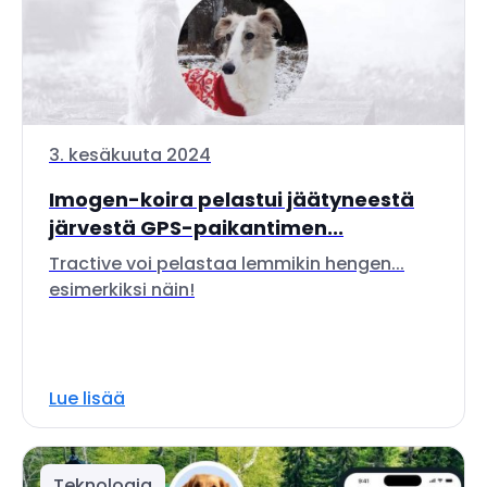
3. kesäkuuta 2024
Imogen-koira pelastui jäätyneestä
järvestä GPS-paikantimen...
Tractive voi pelastaa lemmikin hengen...
esimerkiksi näin!
Lue lisää
Teknologia