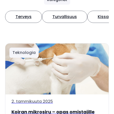
Terveys
Turvallisuus
Kissa
Teknologia
2. tammikuuta 2025
Koiran mikrosiru – opas omistajille