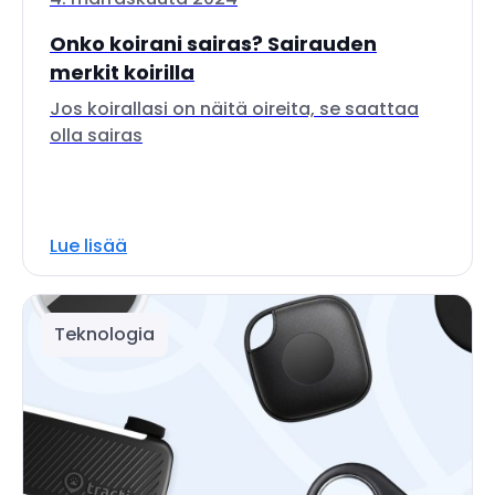
Onko koirani sairas? Sairauden
merkit koirilla
Jos koirallasi on näitä oireita, se saattaa
olla sairas
Lue lisää
Teknologia