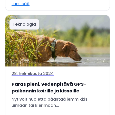
Lue lisää
Teknologia
28. helmikuuta 2024
Paras pieni, vedenpitävä GPS-
paikannin koirille ja kissoille
Nyt voit huoletta päästää lemmikkisi
uimaan tai kierimään...