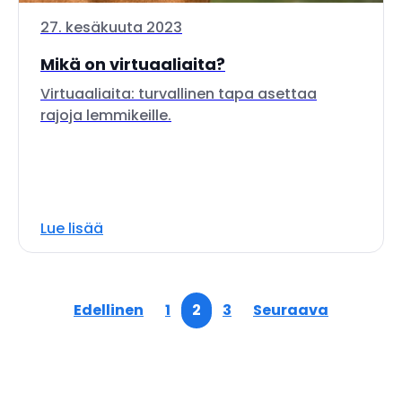
27. kesäkuuta 2023
Mikä on virtuaaliaita?
Virtuaaliaita: turvallinen tapa asettaa
rajoja lemmikeille.
Lue lisää
Edellinen
1
2
3
Seuraava