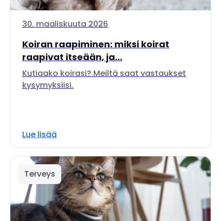
30. maaliskuuta 2026
Koiran raapiminen: miksi koirat
raapivat itseään, ja...
Kutiaako koirasi? Meiltä saat vastaukset
kysymyksiisi.
Lue lisää
Terveys