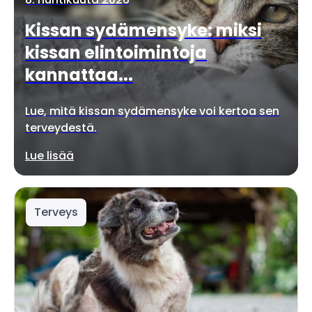
Kissan sydämensyke: miksi
kissan elintoimintoja
kannattaa...
Lue, mitä kissan sydämensyke voi kertoa sen
terveydestä.
Lue lisää
Terveys