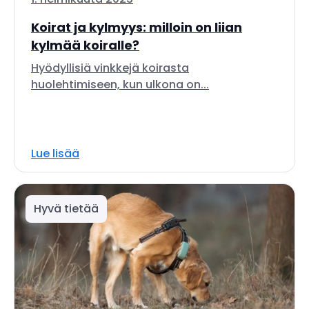
Koirat ja kylmyys: milloin on liian
kylmää koiralle?
Hyödyllisiä vinkkejä koirasta
huolehtimiseen, kun ulkona on...
Lue lisää
Hyvä tietää