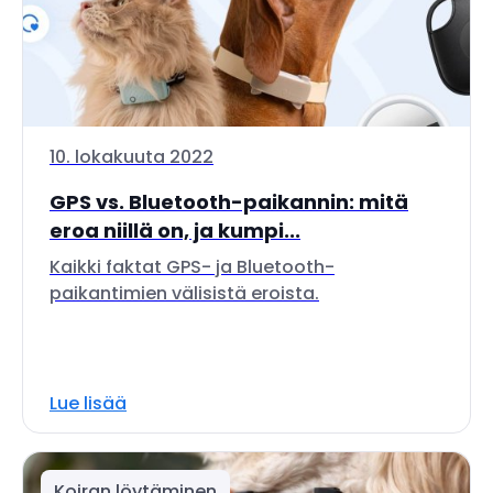
10. lokakuuta 2022
GPS vs. Bluetooth-paikannin: mitä
eroa niillä on, ja kumpi...
Kaikki faktat GPS- ja Bluetooth-
paikantimien välisistä eroista.
Lue lisää
Koiran löytäminen