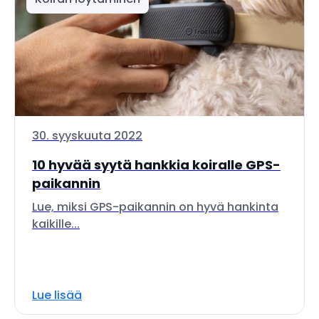
30. syyskuuta 2022
10 hyvää syytä hankkia koiralle GPS-
paikannin
Lue, miksi GPS-paikannin on hyvä hankinta
kaikille...
Lue lisää