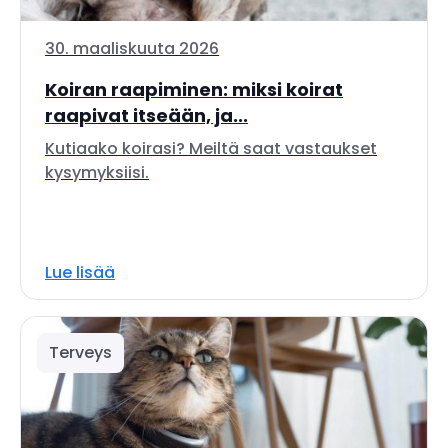
30. maaliskuuta 2026
Koiran raapiminen: miksi koirat
raapivat itseään, ja...
Kutiaako koirasi? Meiltä saat vastaukset
kysymyksiisi.
Lue lisää
Terveys