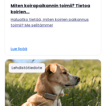
Miten koirapaikannin toimii? Tietoa
koirien...
Haluatko tietää, miten koirien paikannus
toimii? Me selitämme!
Lue lisää
Lehdistötiedote