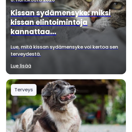
Kissan sydämensyke: miksi
kissan elintoimintoja
kannattaa...
Lue, mitä kissan sydämensyke voi kertoa sen
terveydestä.
Lue lisää
Terveys