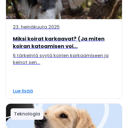
23. heinäkuuta 2025
Miksi koirat karkaavat? (Ja miten
koiran katoamisen voi...
6 tärkeintä syytä koirien karkaamiseen ja
keinot sen...
Lue lisää
Teknologia