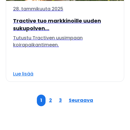
28. tammikuuta 2025
Tractive tuo markkinoille uuden
sukupolven...
Tutustu Tractiven uusimpaan
koirapaikantimeen.
Lue lisää
1
2
3
Seuraava