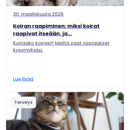
30. maaliskuuta 2026
Koiran raapiminen: miksi koirat
raapivat itseään, ja...
Kutiaako koirasi? Meiltä saat vastaukset
kysymyksiisi.
Lue lisää
Terveys