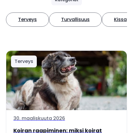
Terveys
Turvallisuus
Kissa
Terveys
30. maaliskuuta 2026
Koiran raapiminen: miksi koirat