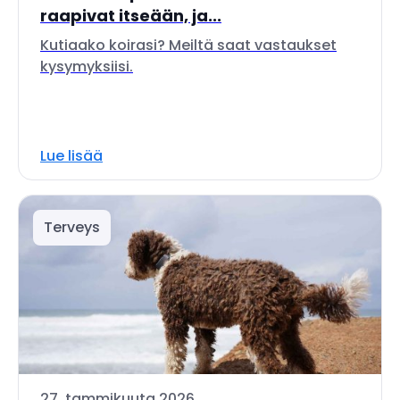
raapivat itseään, ja...
Kutiaako koirasi? Meiltä saat vastaukset
kysymyksiisi.
Lue lisää
Terveys
27. tammikuuta 2026