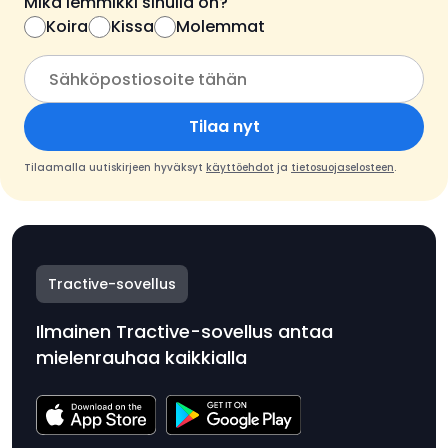
Mikä lemmikki sinulla on?
Koira
Kissa
Molemmat
Tilaa nyt
Tilaamalla uutiskirjeen hyväksyt
käyttöehdot
ja
tietosuojaselosteen
.
Tractive-sovellus
Ilmainen Tractive-sovellus antaa
mielenrauhaa kaikkialla