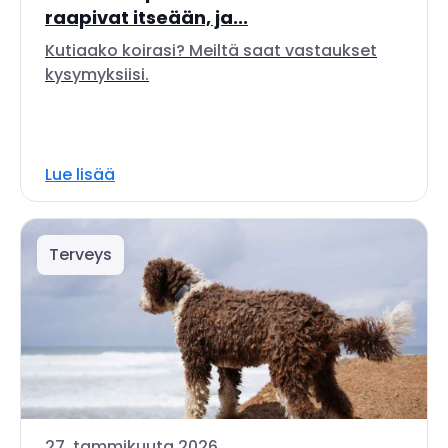
raapivat itseään, ja...
Kutiaako koirasi? Meiltä saat vastaukset
kysymyksiisi.
Lue lisää
Terveys
27. tammikuuta 2026