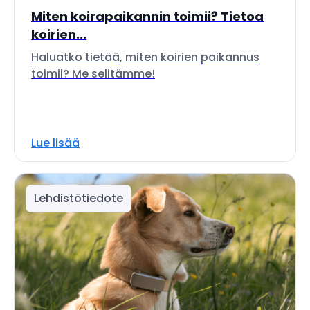
Miten koirapaikannin toimii? Tietoa
koirien...
Haluatko tietää, miten koirien paikannus
toimii? Me selitämme!
Lue lisää
Lehdistötiedote