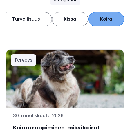
Turvallisuus
Kissa
Koira
Terveys
30. maaliskuuta 2026
Koiran raapiminen: miksi koirat