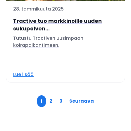
28. tammikuuta 2025
Tractive tuo markkinoille uuden
sukupolven...
Tutustu Tractiven uusimpaan
koirapaikantimeen.
Lue lisää
1
2
3
Seuraava