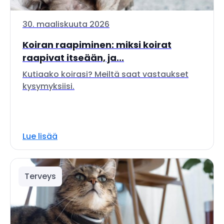
30. maaliskuuta 2026
Koiran raapiminen: miksi koirat
raapivat itseään, ja...
Kutiaako koirasi? Meiltä saat vastaukset
kysymyksiisi.
Lue lisää
Terveys