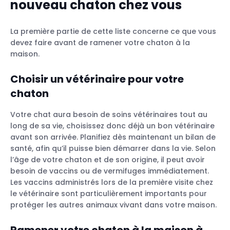
nouveau chaton chez vous
Ramener votre chaton à la maison à l’âge
de 8 à 12 semaines
Préparez votre maison pour son nouvel
La première partie de cette liste concerne ce que vous
habitant
devez faire avant de ramener votre chaton à la
maison.
Créez une zone sûre pour votre chaton
Choisir un vétérinaire pour votre
chaton
Votre chat aura besoin de soins vétérinaires tout au
Utiliser une cage de transport pour chats
long de sa vie, choisissez donc déjà un bon vétérinaire
dans la voiture
avant son arrivée. Planifiez dès maintenant un bilan de
santé, afin qu’il puisse bien démarrer dans la vie. Selon
Placer votre chaton dans la zone de
l’âge de votre chaton et de son origine, il peut avoir
sécurité
besoin de vaccins ou de vermifuges immédiatement.
Présenter votre chaton au reste de la
Les vaccins administrés lors de la première visite chez
maison et à la famille
le vétérinaire sont particulièrement importants pour
Lui montrer la zone d’alimentation
protéger les autres animaux vivant dans votre maison.