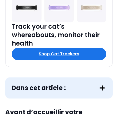
Track your cat’s
whereabouts, monitor their
health
Shop Cat Trackers
Dans cet article :
Avant d’accueillir votre
Choisir un vétérinaire pour votre chaton