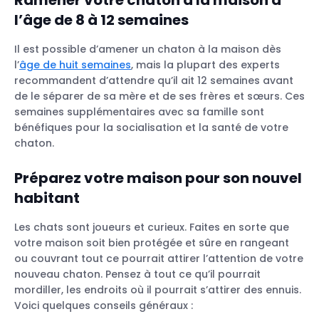
Ramener votre chaton à la maison à
l’âge de 8 à 12 semaines
Soins vétérinaires
Assurance pour chats
Il est possible d’amener un chaton à la maison dès
Éduquer de votre chat
l’
âge de huit semaines
, mais la plupart des experts
Jouer et faire de l’exercice
recommandent d’attendre qu’il ait 12 semaines avant
de le séparer de sa mère et de ses frères et sœurs. Ces
Dois-je laisser mon chaton sortir à
semaines supplémentaires avec sa famille sont
l’extérieur ?
bénéfiques pour la socialisation et la santé de votre
Puis-je prendre un deuxième chat ?
chaton.
Préparez votre maison pour son nouvel
habitant
Chats adultes
Chats seniors
Les chats sont joueurs et curieux. Faites en sorte que
votre maison soit bien protégée et sûre en rangeant
ou couvrant tout ce pourrait attirer l’attention de votre
nouveau chaton. Pensez à tout ce qu’il pourrait
mordiller, les endroits où il pourrait s’attirer des ennuis.
Voici quelques conseils généraux :