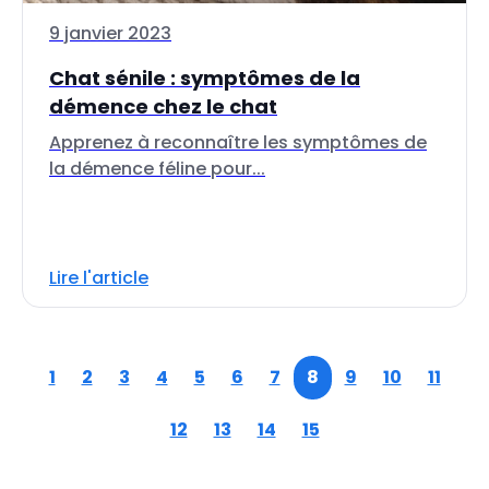
9 janvier 2023
Chat sénile : symptômes de la
démence chez le chat
Apprenez à reconnaître les symptômes de
la démence féline pour...
Lire l'article
1
2
3
4
5
6
7
8
9
10
11
12
13
14
15