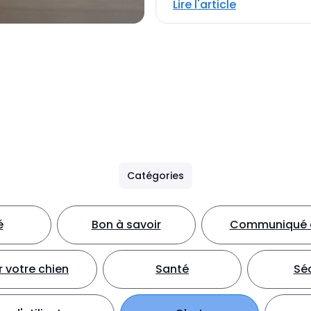
Lire l'article
Catégories
é
Bon à savoir
Communiqué d
 votre chien
Santé
Séc