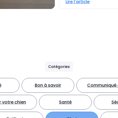
Lire l'article
Catégories
é
Bon à savoir
Communiqué d
 votre chien
Santé
Séc