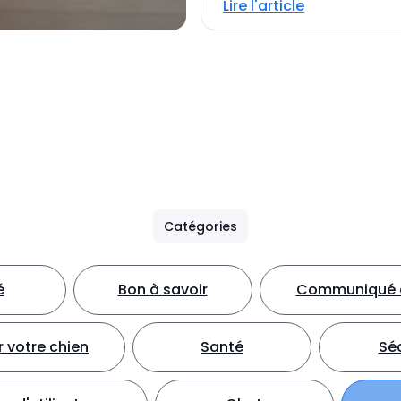
Lire l'article
Catégories
é
Bon à savoir
Communiqué d
 votre chien
Santé
Séc